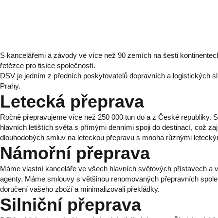
S kancelářemi a závody ve více než 90 zemích na šesti kontinente
řetězce pro tisíce společností.
DSV je jedním z předních poskytovatelů dopravních a logistických s
Prahy.
Letecká přeprava
Ročně přepravujeme více než 250 000 tun do a z České republiky. 
hlavních letištích světa s přímými denními spoji do destinací, což za
dlouhodobých smluv na leteckou přepravu s mnoha různými leteckými
Námořní přeprava
Máme vlastní kanceláře ve všech hlavních světových přístavech a 
agenty. Máme smlouvy s většinou renomovaných přepravních společnos
doručení vašeho zboží a minimalizovali překládky.
Silniční přeprava