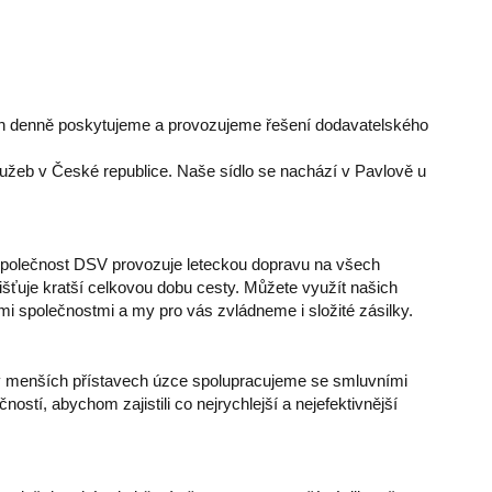
ch denně poskytujeme a provozujeme řešení dodavatelského
lužeb v České republice. Naše sídlo se nachází v Pavlově u
Společnost DSV provozuje leteckou dopravu na všech
jišťuje kratší celkovou dobu cesty. Můžete využít našich
 společnostmi a my pro vás zvládneme i složité zásilky.
v menších přístavech úzce spolupracujeme se smluvními
tí, abychom zajistili co nejrychlejší a nejefektivnější