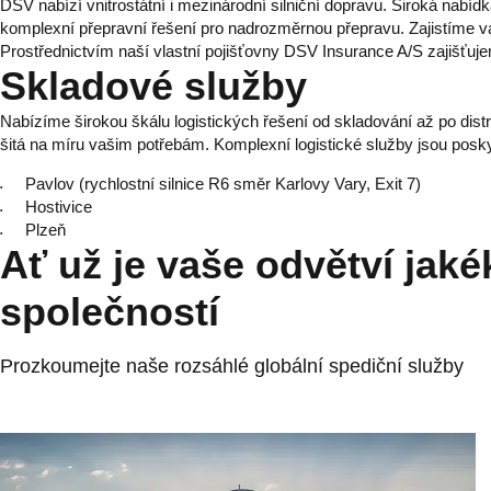
DSV nabízí vnitrostátní i mezinárodní silniční dopravu. Široká nabí
komplexní přepravní řešení pro nadrozměrnou přepravu. Zajistíme 
Prostřednictvím naší vlastní pojišťovny DSV Insurance A/S zajišťujem
Skladové služby
Nabízíme širokou škálu logistických řešení od skladování až po distr
šitá na míru vašim potřebám. Komplexní logistické služby jsou posky
Pavlov (rychlostní silnice R6 směr Karlovy Vary, Exit 7)
Hostivice
Plzeň
Ať už je vaše odvětví jaké
společností
Prozkoumejte naše rozsáhlé globální spediční služby