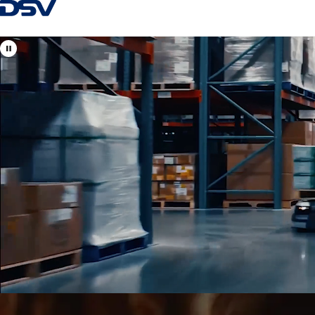
Zpět na Homepage
Zobrazit lokality DSV v
Česká republika
Vaši místní i mezinárodní odborníci na leteckou, námořní, sil
dopravu a celní odbavení.