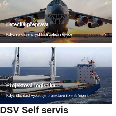
Letecká přeprava
Když na čase a rychlosti záleží nejvíce
Projektová logistika
Když složitost vyžaduje projektově řízená řešení
DSV Self servis