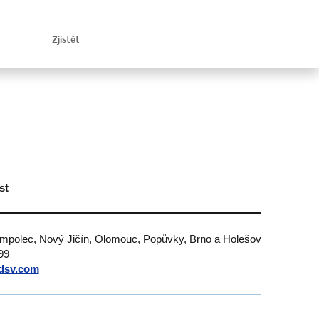
st
umpolec, Nový Jičín, Olomouc, Popůvky, Brno a Holešov
99
dsv.com