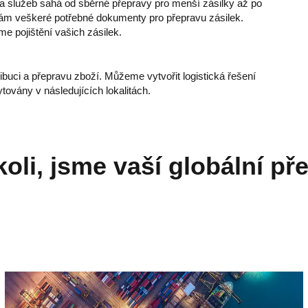
dka služeb sahá od sběrné přepravy pro menší zásilky až po
vám veškeré potřebné dokumenty pro přepravu zásilek.
e pojištění vašich zásilek.
ibuci a přepravu zboží. Můžeme vytvořit logistická řešení
továny v následujících lokalitách.
koli, jsme vaší globální př