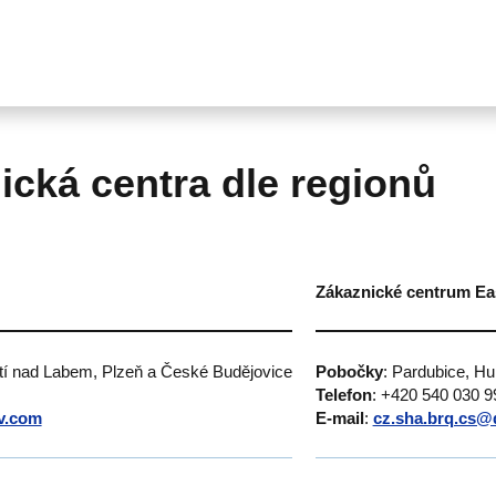
ická centra dle regionů
Zákaznické centrum Ea
stí nad Labem, Plzeň a České Budějovice
Pobočky
: Pardubice, H
Telefon
: +420 540 030 9
v.com
E-mail
:
cz.sha.brq.cs@