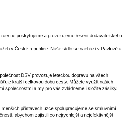
ch denně poskytujeme a provozujeme řešení dodavatelského
lužeb v České republice. Naše sídlo se nachází v Pavlově u
Společnost DSV provozuje leteckou dopravu na všech
jišťuje kratší celkovou dobu cesty. Můžete využít našich
 společnostmi a my pro vás zvládneme i složité zásilky.
v menších přístavech úzce spolupracujeme se smluvními
tí, abychom zajistili co nejrychlejší a nejefektivnější