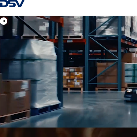
Zpět na Homepage
Zobrazit lokality DSV v
Česká republika
Vaši místní i mezinárodní odborníci na leteckou, námořní, sil
dopravu a celní odbavení.