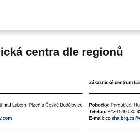
ická centra dle regionů
Zákaznické centrum Ea
stí nad Labem, Plzeň a České Budějovice
Pobočky
: Pardubice, H
Telefon
: +420 540 030 9
v.com
E-mail
:
cz.sha.brq.cs@