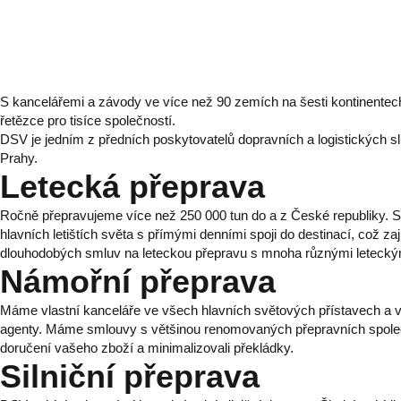
S kancelářemi a závody ve více než 90 zemích na šesti kontinente
řetězce pro tisíce společností.
DSV je jedním z předních poskytovatelů dopravních a logistických s
Prahy.
Letecká přeprava
Ročně přepravujeme více než 250 000 tun do a z České republiky. 
hlavních letištích světa s přímými denními spoji do destinací, což za
dlouhodobých smluv na leteckou přepravu s mnoha různými leteckými
Námořní přeprava
Máme vlastní kanceláře ve všech hlavních světových přístavech a 
agenty. Máme smlouvy s většinou renomovaných přepravních společnos
doručení vašeho zboží a minimalizovali překládky.
Silniční přeprava