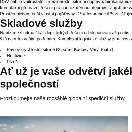
DSV nabízí vnitrostátní i mezinárodní silniční dopravu. Široká nabí
komplexní přepravní řešení pro nadrozměrnou přepravu. Zajistíme 
Prostřednictvím naší vlastní pojišťovny DSV Insurance A/S zajišťujem
Skladové služby
Nabízíme širokou škálu logistických řešení od skladování až po distr
šitá na míru vašim potřebám. Komplexní logistické služby jsou posky
Pavlov (rychlostní silnice R6 směr Karlovy Vary, Exit 7)
Hostivice
Plzeň
Ať už je vaše odvětví jaké
společností
Prozkoumejte naše rozsáhlé globální spediční služby