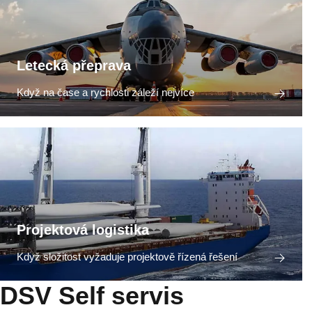
Letecká přeprava
Když na čase a rychlosti záleží nejvíce
Projektová logistika
Když složitost vyžaduje projektově řízená řešení
DSV Self servis