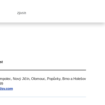
st
umpolec, Nový Jičín, Olomouc, Popůvky, Brno a Holešov
99
dsv.com