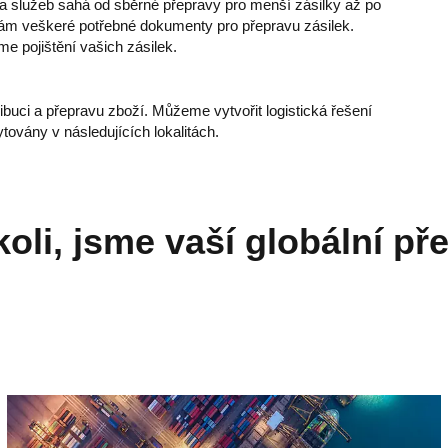
dka služeb sahá od sběrné přepravy pro menší zásilky až po
vám veškeré potřebné dokumenty pro přepravu zásilek.
e pojištění vašich zásilek.
ibuci a přepravu zboží. Můžeme vytvořit logistická řešení
továny v následujících lokalitách.
koli, jsme vaší globální př