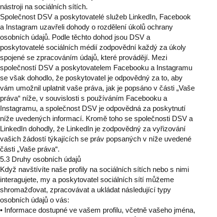
nástroji na sociálních sítích.
Společnost DSV a poskytovatelé služeb LinkedIn, Facebook
a Instagram uzavřeli dohody o rozdělení úkolů ochrany
osobních údajů. Podle těchto dohod jsou DSV a
poskytovatelé sociálních médií zodpovědní každý za úkoly
spojené se zpracováním údajů, které provádějí. Mezi
společností DSV a poskytovatelem Facebooku a Instagramu
se však dohodlo, že poskytovatel je odpovědný za to, aby
vám umožnil uplatnit vaše práva, jak je popsáno v části „Vaše
práva“ níže, v souvislosti s používáním Facebooku a
Instagramu, a společnost DSV je odpovědná za poskytnutí
níže uvedených informací. Kromě toho se společnosti DSV a
LinkedIn dohodly, že LinkedIn je zodpovědný za vyřizování
vašich žádostí týkajících se práv popsaných v níže uvedené
části „Vaše práva“.
5.3 Druhy osobních údajů
Když navštívíte naše profily na sociálních sítích nebo s nimi
interagujete, my a poskytovatel sociálních sítí můžeme
shromažďovat, zpracovávat a ukládat následující typy
osobních údajů o vás:
• Informace dostupné ve vašem profilu, včetně vašeho jména,