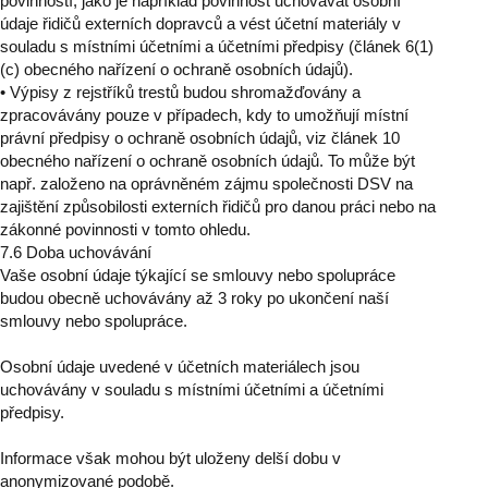
povinností, jako je například povinnost uchovávat osobní
údaje řidičů externích dopravců a vést účetní materiály v
souladu s místními účetními a účetními předpisy (článek 6(1)
(c) obecného nařízení o ochraně osobních údajů).
• Výpisy z rejstříků trestů budou shromažďovány a
zpracovávány pouze v případech, kdy to umožňují místní
právní předpisy o ochraně osobních údajů, viz článek 10
obecného nařízení o ochraně osobních údajů. To může být
např. založeno na oprávněném zájmu společnosti DSV na
zajištění způsobilosti externích řidičů pro danou práci nebo na
zákonné povinnosti v tomto ohledu.
7.6 Doba uchovávání
Vaše osobní údaje týkající se smlouvy nebo spolupráce
budou obecně uchovávány až 3 roky po ukončení naší
smlouvy nebo spolupráce.
Osobní údaje uvedené v účetních materiálech jsou
uchovávány v souladu s místními účetními a účetními
předpisy.
Informace však mohou být uloženy delší dobu v
anonymizované podobě.