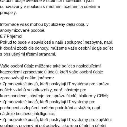
Osobní údaje uvedené v účetních materiálech jsou
uchovávány v souladu s místními účetními a účetními
předpisy.
Informace však mohou být uloženy delší dobu v
anonymizované podobě.
8.7 Příjemci
Pokud to bude v souvislosti s naší spoluprací nezbytné, např.
k dodání zboží dle dohody, můžeme vaše osobní údaje sdílet
s příslušnými třetími stranami.
Vaše osobní údaje můžeme také sdílet s následujícími
kategoriemi zpracovatelů údajů, kteří vaše osobní údaje
zpracovávají naším jménem:
• Zpracovatelé údajů, kteří poskytují IT systémy pro správu
našich vztahů se zákazníky, např. nástroje pro
korespondenci, nástroje pro správu úkolů, platformy CRM;
• Zpracovatelé údajů, kteří poskytují IT systémy pro
pochopení a zlepšení našeho podnikání a služeb, např.
nástroje business intelligence;
• Zpracovatelé údajů, kteří poskytují IT systémy pro zajištění
souladu s povinnými požadavky, jako jsou účetní a účetní