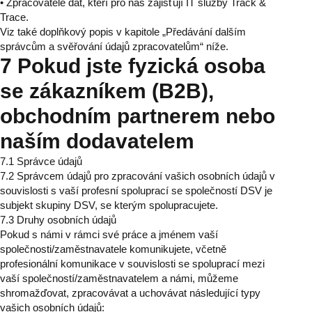
• Zpracovatelé dat, kteří pro nás zajišťují IT služby Track &
Trace.
Viz také doplňkový popis v kapitole „Předávání dalším
správcům a svěřování údajů zpracovatelům“ níže.
7 Pokud jste fyzická osoba
se zákazníkem (B2B),
obchodním partnerem nebo
naším dodavatelem
7.1 Správce údajů
7.2 Správcem údajů pro zpracování vašich osobních údajů v
souvislosti s vaší profesní spoluprací se společností DSV je
subjekt skupiny DSV, se kterým spolupracujete.
7.3 Druhy osobních údajů
Pokud s námi v rámci své práce a jménem vaší
společnosti/zaměstnavatele komunikujete, včetně
profesionální komunikace v souvislosti se spoluprací mezi
vaší společností/zaměstnavatelem a námi, můžeme
shromažďovat, zpracovávat a uchovávat následující typy
vašich osobních údajů: