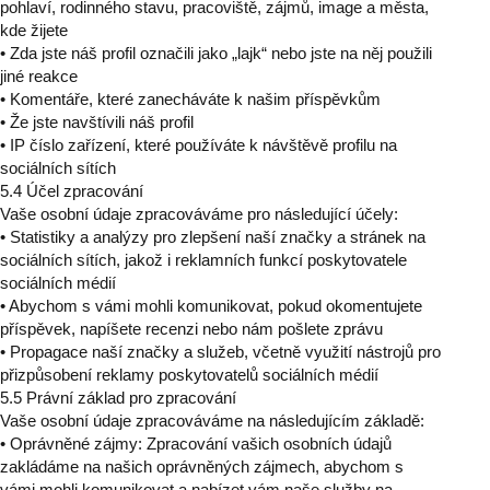
pohlaví, rodinného stavu, pracoviště, zájmů, image a města,
kde žijete
• Zda jste náš profil označili jako „lajk“ nebo jste na něj použili
jiné reakce
• Komentáře, které zanecháváte k našim příspěvkům
• Že jste navštívili náš profil
• IP číslo zařízení, které používáte k návštěvě profilu na
sociálních sítích
5.4 Účel zpracování
Vaše osobní údaje zpracováváme pro následující účely:
• Statistiky a analýzy pro zlepšení naší značky a stránek na
sociálních sítích, jakož i reklamních funkcí poskytovatele
sociálních médií
• Abychom s vámi mohli komunikovat, pokud okomentujete
příspěvek, napíšete recenzi nebo nám pošlete zprávu
• Propagace naší značky a služeb, včetně využití nástrojů pro
přizpůsobení reklamy poskytovatelů sociálních médií
5.5 Právní základ pro zpracování
Vaše osobní údaje zpracováváme na následujícím základě:
• Oprávněné zájmy: Zpracování vašich osobních údajů
zakládáme na našich oprávněných zájmech, abychom s
vámi mohli komunikovat a nabízet vám naše služby na