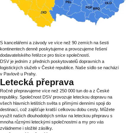
S kancelářemi a závody ve více než 90 zemích na šesti
kontinentech denně poskytujeme a provozujeme řešení
dodavatelského řetězce pro tisíce společností.
DSV je jedním z předních poskytovatelů dopravních a
logistických služeb v České republice. Naše sídlo se nachází
v Pavlově u Prahy.
Letecká přeprava
Ročně přepravujeme více než 250 000 tun do a z České
republiky. Společnost DSV provozuje leteckou dopravu na
všech hlavních letištích světa s přímými denními spoji do
destinací, což zajišťuje kratší celkovou dobu cesty. Můžete
využít našich dlouhodobých smluv na leteckou přepravu s
mnoha různými leteckými společnostmi a my pro vás
zvládneme i složité zásilky.