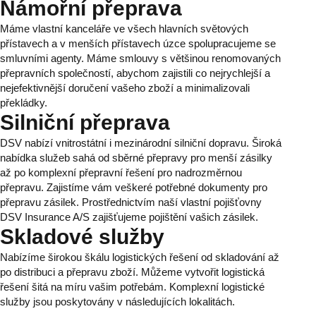
Námořní přeprava
Máme vlastní kanceláře ve všech hlavních světových
přístavech a v menších přístavech úzce spolupracujeme se
smluvními agenty. Máme smlouvy s většinou renomovaných
přepravních společností, abychom zajistili co nejrychlejší a
nejefektivnější doručení vašeho zboží a minimalizovali
překládky.
Silniční přeprava
DSV nabízí vnitrostátní i mezinárodní silniční dopravu. Široká
nabídka služeb sahá od sběrné přepravy pro menší zásilky
až po komplexní přepravní řešení pro nadrozměrnou
přepravu. Zajistíme vám veškeré potřebné dokumenty pro
přepravu zásilek. Prostřednictvím naší vlastní pojišťovny
DSV Insurance A/S zajišťujeme pojištění vašich zásilek.
Skladové služby
Nabízíme širokou škálu logistických řešení od skladování až
po distribuci a přepravu zboží. Můžeme vytvořit logistická
řešení šitá na míru vašim potřebám. Komplexní logistické
služby jsou poskytovány v následujících lokalitách.