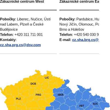
Zákaznické centrum West
Zákaznické centrum East
Pobočky
: Liberec, Nučice, Ústí
Pobočky
: Pardubice, Humpole
nad Labem, Plzeň a České
Nový Jičín, Olomouc, Popůvky
Budějovice
Brno a Holešov
Telefon
: +420 311 711 001
Telefon
: +420 540 030 999
Kontakty
:
E-mail
:
cz.sha.brq.cs@dsv.c
cz.sha.prg.cs@dsv.com