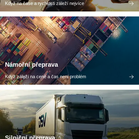
Když na čase a rychlosti záleží nejvíce
Námořní přeprava
Když záleží na ceně a čas není problém
Silniční přeprava