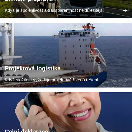
Když je spolehlivost a transparentnost nejdůležitější
Projektová logistika
Když složitost vyžaduje projektově řízená řešení
Celní deklarace