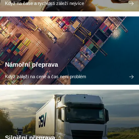
Když na čase a rychlosti záleží nejvíce
Námořní přeprava
Když záleží na ceně a čas není problém
Silniční přeprava