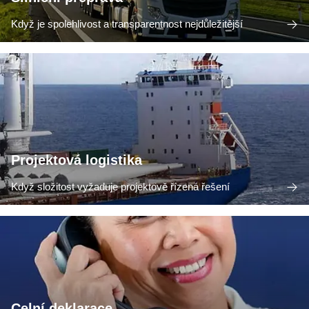
Když je spolehlivost a transparentnost nejdůležitější
Projektová logistika
Když složitost vyžaduje projektově řízená řešení
Celní deklarace