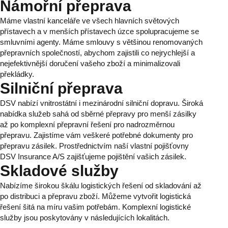
Námořní přeprava
Máme vlastní kanceláře ve všech hlavních světových
přístavech a v menších přístavech úzce spolupracujeme se
smluvními agenty. Máme smlouvy s většinou renomovaných
přepravních společností, abychom zajistili co nejrychlejší a
nejefektivnější doručení vašeho zboží a minimalizovali
překládky.
Silniční přeprava
DSV nabízí vnitrostátní i mezinárodní silniční dopravu. Široká
nabídka služeb sahá od sběrné přepravy pro menší zásilky
až po komplexní přepravní řešení pro nadrozměrnou
přepravu. Zajistíme vám veškeré potřebné dokumenty pro
přepravu zásilek. Prostřednictvím naší vlastní pojišťovny
DSV Insurance A/S zajišťujeme pojištění vašich zásilek.
Skladové služby
Nabízíme širokou škálu logistických řešení od skladování až
po distribuci a přepravu zboží. Můžeme vytvořit logistická
řešení šitá na míru vašim potřebám. Komplexní logistické
služby jsou poskytovány v následujících lokalitách.