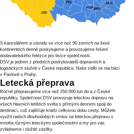
S kancelářemi a závody ve více než 90 zemích na šesti
kontinentech denně poskytujeme a provozujeme řešení
dodavatelského řetězce pro tisíce společností.
DSV je jedním z předních poskytovatelů dopravních a
logistických služeb v České republice. Naše sídlo se nachází
v Pavlově u Prahy.
Letecká přeprava
Ročně přepravujeme více než 250 000 tun do a z České
republiky. Společnost DSV provozuje leteckou dopravu na
všech hlavních letištích světa s přímými denními spoji do
destinací, což zajišťuje kratší celkovou dobu cesty. Můžete
využít našich dlouhodobých smluv na leteckou přepravu s
mnoha různými leteckými společnostmi a my pro vás
zvládneme i složité zásilky.