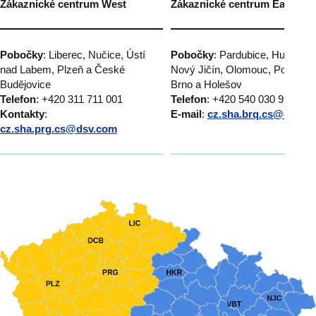
Zákaznické centrum West
Zákaznické centrum East
Pobočky
: Liberec, Nučice, Ústí
Pobočky
: Pardubice, Humpole
nad Labem, Plzeň a České
Nový Jičín, Olomouc, Popůvky
Budějovice
Brno a Holešov
Telefon
: +420 311 711 001
Telefon
: +420 540 030 999
Kontakty
:
E-mail
:
cz.sha.brq.cs@dsv.c
cz.sha.prg.cs@dsv.com