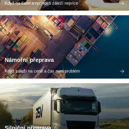
Když na čase a rychlosti záleží nejvíce
Námořní přeprava
Když záleží na ceně a čas není problém
Silniční přeprava