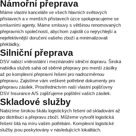
Námořní přeprava
Máme vlastní kanceláře ve všech hlavních světových
přístavech a v menších přístavech úzce spolupracujeme se
smluvními agenty. Máme smlouvy s většinou renomovaných
přepravních společností, abychom zajistili co nejrychlejší a
nejefektivnější doručení vašeho zboží a minimalizovali
překládky.
Silniční přeprava
DSV nabízí vnitrostátní i mezinárodní silniční dopravu. Široká
nabídka služeb sahá od sběrné přepravy pro menší zásilky
až po komplexní přepravní řešení pro nadrozměrnou
přepravu. Zajistíme vám veškeré potřebné dokumenty pro
přepravu zásilek. Prostřednictvím naší vlastní pojišťovny
DSV Insurance A/S zajišťujeme pojištění vašich zásilek.
Skladové služby
Nabízíme širokou škálu logistických řešení od skladování až
po distribuci a přepravu zboží. Můžeme vytvořit logistická
řešení šitá na míru vašim potřebám. Komplexní logistické
služby jsou poskytovány v následujících lokalitách.