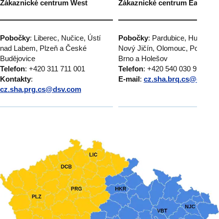
Zákaznické centrum West
Zákaznické centrum East
Pobočky
: Liberec, Nučice, Ústí
Pobočky
: Pardubice, Humpole
nad Labem, Plzeň a České
Nový Jičín, Olomouc, Popůvky
Budějovice
Brno a Holešov
Telefon
: +420 311 711 001
Telefon
: +420 540 030 999
Kontakty
:
E-mail
:
cz.sha.brq.cs@dsv.c
cz.sha.prg.cs@dsv.com