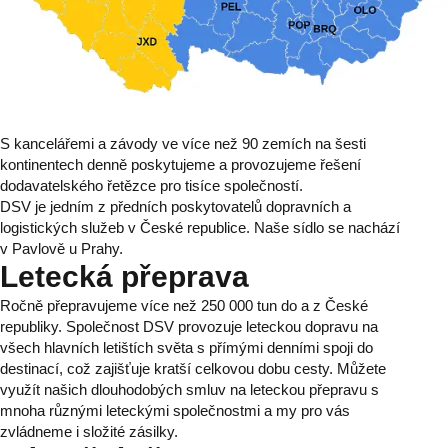
S kancelářemi a závody ve více než 90 zemích na šesti
kontinentech denně poskytujeme a provozujeme řešení
dodavatelského řetězce pro tisíce společností.
DSV je jedním z předních poskytovatelů dopravních a
logistických služeb v České republice. Naše sídlo se nachází
v Pavlově u Prahy.
Letecká přeprava
Ročně přepravujeme více než 250 000 tun do a z České
republiky. Společnost DSV provozuje leteckou dopravu na
všech hlavních letištích světa s přímými denními spoji do
destinací, což zajišťuje kratší celkovou dobu cesty. Můžete
využít našich dlouhodobých smluv na leteckou přepravu s
mnoha různými leteckými společnostmi a my pro vás
zvládneme i složité zásilky.