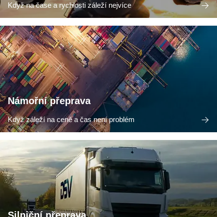
Když na čase a rychlosti záleží nejvíce
Námořní přeprava
Když záleží na ceně a čas není problém
Silniční přeprava