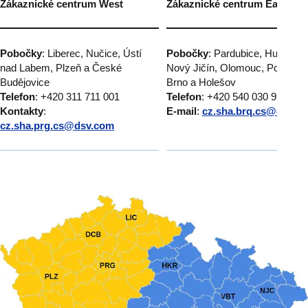
Zákaznické centrum West
Zákaznické centrum East
Pobočky
: Liberec, Nučice, Ústí
Pobočky
: Pardubice, Humpole
nad Labem, Plzeň a České
Nový Jičín, Olomouc, Popůvky
Budějovice
Brno a Holešov
Telefon
: +420 311 711 001
Telefon
: +420 540 030 999
Kontakty
:
E-mail
:
cz.sha.brq.cs@dsv.c
cz.sha.prg.cs@dsv.com