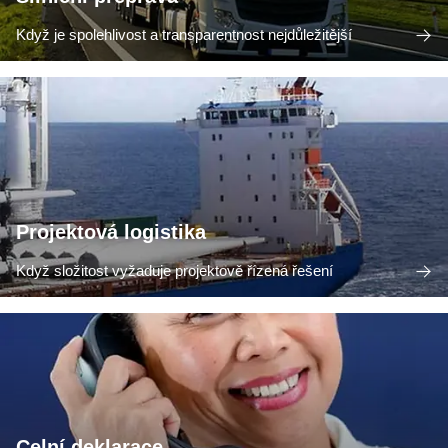
Když je spolehlivost a transparentnost nejdůležitější
Projektová logistika
Když složitost vyžaduje projektově řízená řešení
Celní deklarace