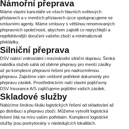
Námořní přeprava
Máme vlastní kanceláře ve všech hlavních světových
přístavech a v menších přístavech úzce spolupracujeme se
smluvními agenty. Máme smlouvy s většinou renomovaných
přepravních společností, abychom zajistili co nejrychlejší a
nejefektivnější doručení vašeho zboží a minimalizovali
překládky.
Silniční přeprava
DSV nabízí vnitrostátní i mezinárodní silniční dopravu. Široká
nabídka služeb sahá od sběrné přepravy pro menší zásilky
až po komplexní přepravní řešení pro nadrozměrnou
přepravu. Zajistíme vám veškeré potřebné dokumenty pro
přepravu zásilek. Prostřednictvím naší vlastní pojišťovny
DSV Insurance A/S zajišťujeme pojištění vašich zásilek.
Skladové služby
Nabízíme širokou škálu logistických řešení od skladování až
po distribuci a přepravu zboží. Můžeme vytvořit logistická
řešení šitá na míru vašim potřebám. Komplexní logistické
služby jsou poskytovány v následujících lokalitách.