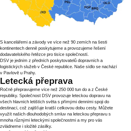
S kancelářemi a závody ve více než 90 zemích na šesti
kontinentech denně poskytujeme a provozujeme řešení
dodavatelského řetězce pro tisíce společností.
DSV je jedním z předních poskytovatelů dopravních a
logistických služeb v České republice. Naše sídlo se nachází
v Pavlově u Prahy.
Letecká přeprava
Ročně přepravujeme více než 250 000 tun do a z České
republiky. Společnost DSV provozuje leteckou dopravu na
všech hlavních letištích světa s přímými denními spoji do
destinací, což zajišťuje kratší celkovou dobu cesty. Můžete
využít našich dlouhodobých smluv na leteckou přepravu s
mnoha různými leteckými společnostmi a my pro vás
zvládneme i složité zásilky.