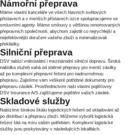
Námořní přeprava
Máme vlastní kanceláře ve všech hlavních světových
přístavech a v menších přístavech úzce spolupracujeme se
smluvními agenty. Máme smlouvy s většinou renomovaných
přepravních společností, abychom zajistili co nejrychlejší a
nejefektivnější doručení vašeho zboží a minimalizovali
překládky.
Silniční přeprava
DSV nabízí vnitrostátní i mezinárodní silniční dopravu. Široká
nabídka služeb sahá od sběrné přepravy pro menší zásilky
až po komplexní přepravní řešení pro nadrozměrnou
přepravu. Zajistíme vám veškeré potřebné dokumenty pro
přepravu zásilek. Prostřednictvím naší vlastní pojišťovny
DSV Insurance A/S zajišťujeme pojištění vašich zásilek.
Skladové služby
Nabízíme širokou škálu logistických řešení od skladování až
po distribuci a přepravu zboží. Můžeme vytvořit logistická
řešení šitá na míru vašim potřebám. Komplexní logistické
služby jsou poskytovány v následujících lokalitách.