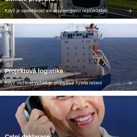
Když je spolehlivost a transparentnost nejdůležitější
Projektová logistika
Když složitost vyžaduje projektově řízená řešení
Celní deklarace