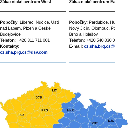
Zákaznické centrum West
Zákaznické centrum East
Pobočky
: Liberec, Nučice, Ústí
Pobočky
: Pardubice, Humpole
nad Labem, Plzeň a České
Nový Jičín, Olomouc, Popůvky
Budějovice
Brno a Holešov
Telefon
: +420 311 711 001
Telefon
: +420 540 030 999
Kontakty
:
E-mail
:
cz.sha.brq.cs@dsv.c
cz.sha.prg.cs@dsv.com