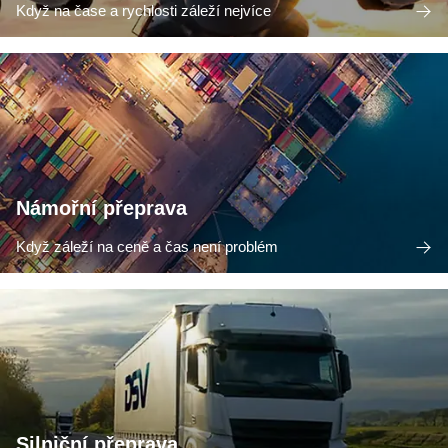
Když na čase a rychlosti záleží nejvíce
Námořní přeprava
Když záleží na ceně a čas není problém
Silniční přeprava