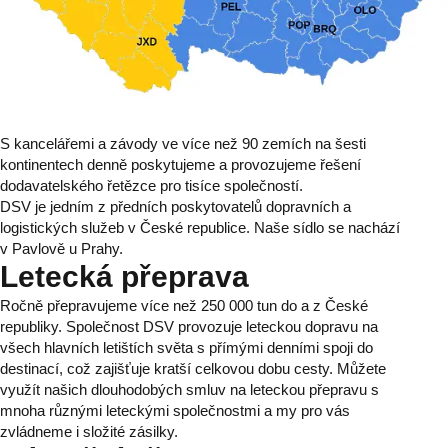
S kancelářemi a závody ve více než 90 zemích na šesti
kontinentech denně poskytujeme a provozujeme řešení
dodavatelského řetězce pro tisíce společností.
DSV je jedním z předních poskytovatelů dopravních a
logistických služeb v České republice. Naše sídlo se nachází
v Pavlově u Prahy.
Letecká přeprava
Ročně přepravujeme více než 250 000 tun do a z České
republiky. Společnost DSV provozuje leteckou dopravu na
všech hlavních letištích světa s přímými denními spoji do
destinací, což zajišťuje kratší celkovou dobu cesty. Můžete
využít našich dlouhodobých smluv na leteckou přepravu s
mnoha různými leteckými společnostmi a my pro vás
zvládneme i složité zásilky.