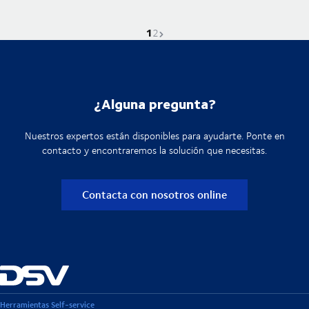
1
La página actual es
Ir a la página
Página siguiente
2
¿Alguna pregunta?
Nuestros expertos están disponibles para ayudarte. Ponte en
contacto y encontraremos la solución que necesitas.
Contacta con nosotros online
Herramientas Self-service