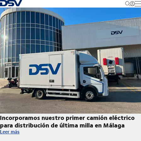
Volver a la página de inicio
M
Incorporamos nuestro primer camión eléctrico
para distribución de última milla en Málaga
Incorporamos nuestro primer camión eléctrico para distribución
Leer más