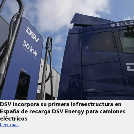
DSV incorpora su primera infraestructura en
España de recarga DSV Energy para camiones
eléctricos
DSV incorpora su primera infraestructura en España de recarga
Leer más