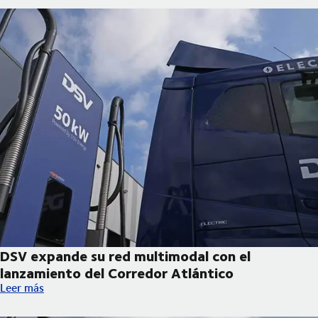
DSV expande su red multimodal con el
lanzamiento del Corredor Atlántico
DSV expande su red multimodal con el lanzamiento del Corredo
Leer más