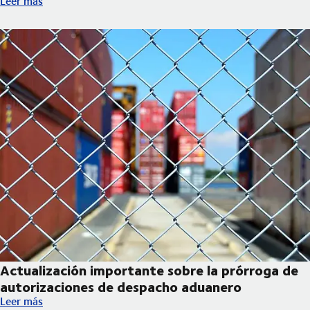
Leer más
Actualización importante sobre la prórroga de
autorizaciones de despacho aduanero
Actualización importante sobre la prórroga de autorizaciones 
Leer más