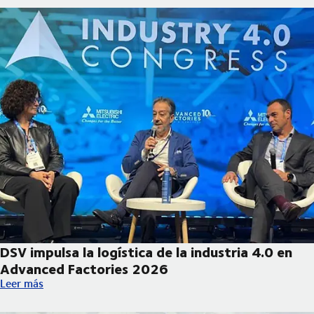
DSV impulsa la logística de la industria 4.0 en
Advanced Factories 2026
DSV impulsa la logística de la industria 4.0 en Advanced Facto
Leer más