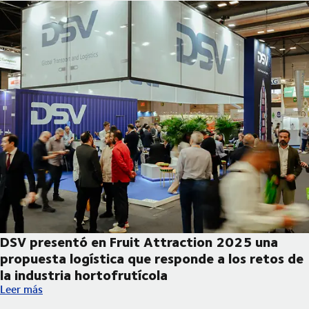
DSV presentó en Fruit Attraction 2025 una
propuesta logística que responde a los retos de
la industria hortofrutícola
DSV presentó en Fruit Attraction 2025 una propuesta logística 
Leer más