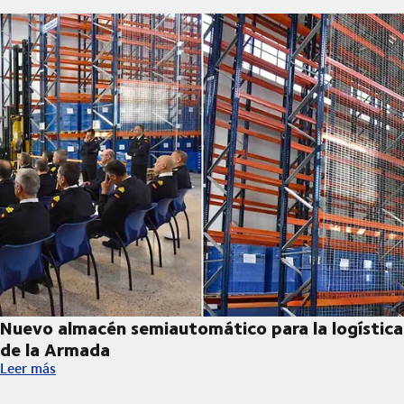
Nuevo almacén semiautomático para la logística
de la Armada
Nuevo almacén semiautomático para la logística de la Armada
Leer más