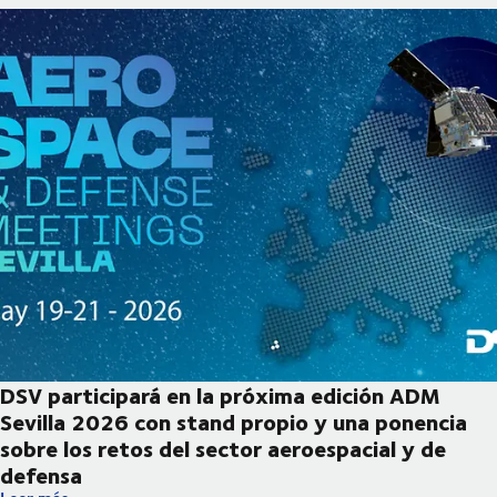
DSV participará en la próxima edición ADM
Sevilla 2026 con stand propio y una ponencia
sobre los retos del sector aeroespacial y de
defensa
DSV participará en la próxima edición ADM Sevilla 2026 con sta