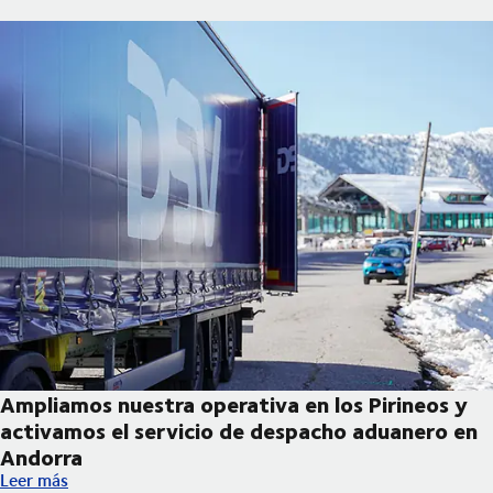
Ampliamos nuestra operativa en los Pirineos y
activamos el servicio de despacho aduanero en
Andorra
Ampliamos nuestra operativa en los Pirineos y activamos el se
Leer más