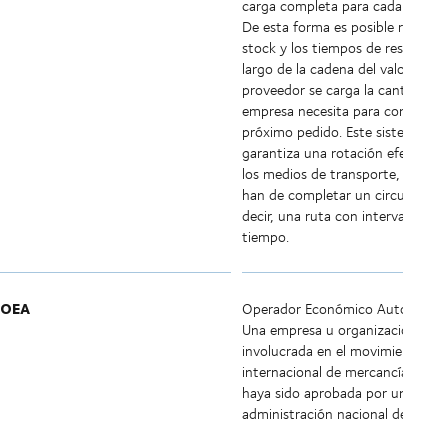
carga completa para cada provee
De esta forma es posible reducir 
stock y los tiempos de respuesta 
largo de la cadena del valor: de c
proveedor se carga la cantidad qu
empresa necesita para completar 
próximo pedido. Este sistema
garantiza una rotación efectiva 
los medios de transporte, los cua
han de completar un circuito fijo,
decir, una ruta con intervalos de
tiempo.
OEA
Operador Económico Autorizado
Una empresa u organización
involucrada en el movimiento
internacional de mercancías y qu
haya sido aprobada por una
administración nacional de aduan