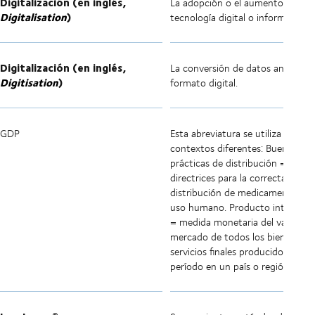
Digitalización (en inglés,
La adopción o el aumento del us
Digitalisation
)
tecnología digital o informática.
Digitalización (en inglés,
La conversión de datos analógico
Digitisation
)
formato digital.
GDP
Esta abreviatura se utiliza en dos
contextos diferentes: Buenas
prácticas de distribución =
directrices para la correcta
distribución de medicamentos de
uso humano. Producto interior b
= medida monetaria del valor de
mercado de todos los bienes y
servicios finales producidos en un
período en un país o región.