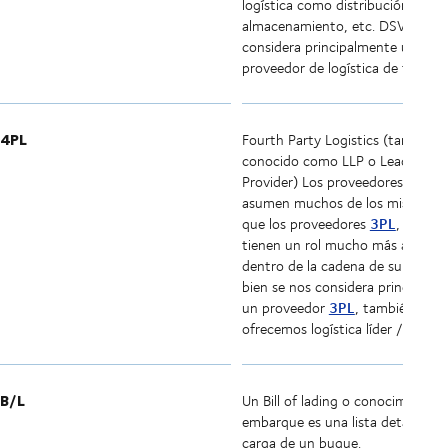
logística como distribución,
almacenamiento, etc. DSV se
considera principalmente un
proveedor de logística de tercero
4PL
Fourth Party Logistics (también
conocido como LLP o Lead Logist
4P
Provider) Los proveedores de
asumen muchos de los mismos ro
3PL
que los proveedores
, pero
tienen un rol mucho más amplio
dentro de la cadena de suministro
bien se nos considera principalm
3PL
un proveedor
, también
4PL
ofrecemos logística líder /
.
B/L
Un Bill of lading o conocimiento 
embarque es una lista detallada d
carga de un buque.