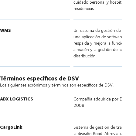
cuidado personal y hospitales y
residencias.
WMS
Un sistema de gestión de almacé
una aplicación de software que
respalda y mejora la funcionalida
almacén y la gestión del centro d
distribución.
Términos específicos de DSV
Los siguientes acrónimos y términos son específicos de DSV.
ABX LOGISTICS
Compañía adquirida por DSV en
2008.
CargoLink
Sistema de gestión de transport
la división Road. Abreviatura: CL