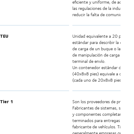
eficiente y uniforme, de acuerdo
las regulaciones de la industria y
reducir la falta de comunicación.
TEU
Unidad equivalente a 20 pies. Un
estándar para describir la capaci
de carga de un buque o la capac
de manipulación de carga de una
terminal de envío.
Un contenedor estándar de 40 p
(40x8x8 pies) equivale a dos TE
(cada uno de 20x8x8 pies).
Tier 1
Son los proveedores de primer niv
Fabricantes de sistemas, subsist
y componentes completamente
terminados para entregas directa
fabricante de vehículos. Tier 1 so
generalmente empresas grandes 