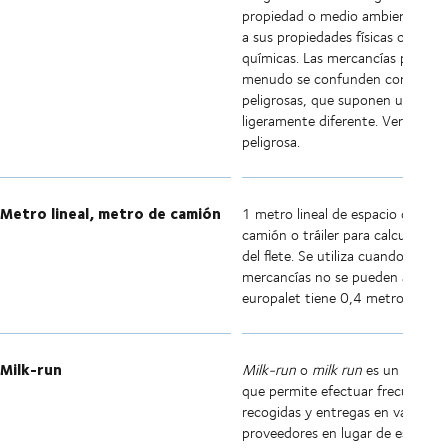
propiedad o medio ambiente, de
a sus propiedades físicas o
químicas. Las mercancías peligros
menudo se confunden con carga
peligrosas, que suponen un riesg
ligeramente diferente. Ver carga
peligrosa.
Metro lineal, metro de camión
1 metro lineal de espacio de carg
camión o tráiler para calcular el 
del flete. Se utiliza cuando las
mercancías no se pueden apilar. 
europalet tiene 0,4 metros de ca
Milk-run
Milk-run
o
milk run
es un sistem
que permite efectuar frecuentes
recogidas y entregas en varios
proveedores en lugar de esperar 