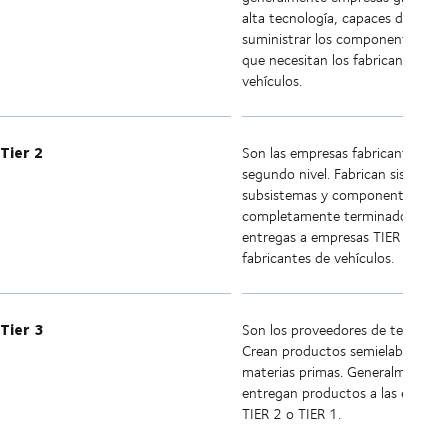
alta tecnología, capaces de
suministrar los componentes crít
que necesitan los fabricantes de
vehículos.
Tier 2
Son las empresas fabricantes de
segundo nivel. Fabrican sistemas,
subsistemas y componentes
completamente terminados para
entregas a empresas TIER 1 o a
fabricantes de vehículos.
Tier 3
Son los proveedores de tercer niv
Crean productos semielaborados
materias primas. Generalmente
entregan productos a las empres
TIER 2 o TIER 1.