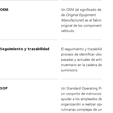
OEM
Un OEM (el significado de las sigl
de
Original Equipment
Manufacturer
) es el fabricante
original de los componentes de 
vehículo.
Seguimiento y trazabilidad
El seguimiento y trazabilidad es e
proceso de identificar ubicacione
pasadas y actuales de artículos d
inventario en la cadena de
suministro.
SOP
Un Standard Operating Procedur
un conjunto de instrucciones par
ayudar a los empleados de una
organización a realizar operacion
rutinarias complejas de una mane