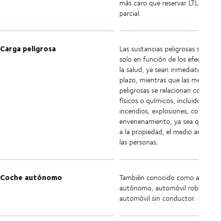
más caro que reservar LTL, una c
parcial.
Carga peligrosa
Las sustancias peligrosas se clasif
solo en función de los efectos so
la salud, ya sean inmediatos o a l
plazo, mientras que las mercancí
peligrosas se relacionan con efec
físicos o químicos, incluidos
incendios, explosiones, corrosión
envenenamiento, ya sea que afe
a la propiedad, el medio ambient
las personas.
Coche autónomo
También conocido como automóv
autónomo, automóvil robot y
automóvil sin conductor.