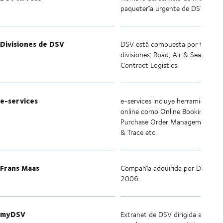
paquetería urgente de DSV.
Divisiones de DSV
DSV está compuesta por tres
divisiones: Road, Air & Sea y
Contract Logistics.
e-services
e-services incluye herramientas
online como Online Booking,
Purchase Order Management, Tr
& Trace etc.
Frans Maas
Compañía adquirida por DSV en
2006.
myDSV
Extranet de DSV dirigida a client