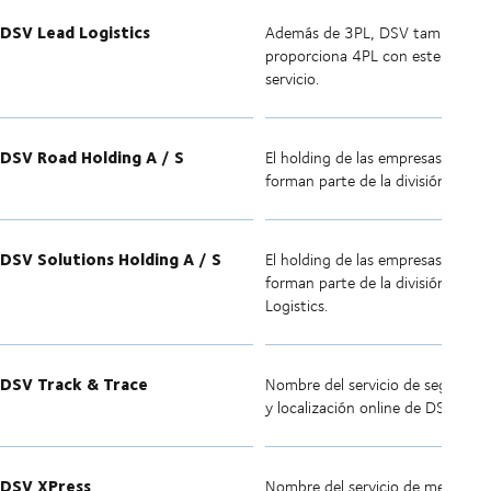
DSV Lead Logistics
Además de 3PL, DSV también
proporciona 4PL con este nombr
servicio.
DSV Road Holding A / S
El holding de las empresas que
forman parte de la división Road.
DSV Solutions Holding A / S
El holding de las empresas que
forman parte de la división Cont
Logistics.
DSV Track & Trace
Nombre del servicio de seguimie
y localización online de DSV.
DSV XPress
Nombre del servicio de mensajerí