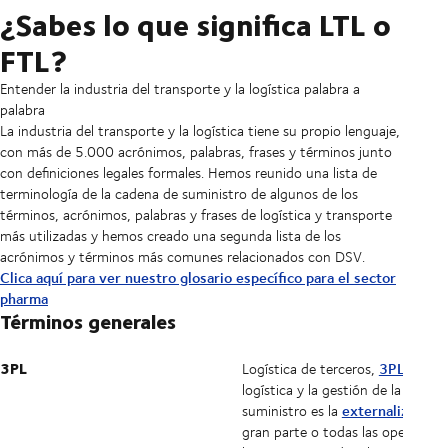
¿Sabes lo que significa LTL o
FTL?
Entender la industria del transporte y la logística palabra a
palabra
La industria del transporte y la logística tiene su propio lenguaje,
con más de 5.000 acrónimos, palabras, frases y términos junto
con definiciones legales formales. Hemos reunido una lista de
terminología de la cadena de suministro de algunos de los
términos, acrónimos, palabras y frases de logística y transporte
más utilizadas y hemos creado una segunda lista de los
acrónimos y términos más comunes relacionados con DSV.
Clica aquí para ver nuestro glosario específico para el sector
pharma
Términos generales
3PL
3PL
Logística de terceros,
en la
logística y la gestión de la caden
externalización
suministro es la
gran parte o todas las operacion