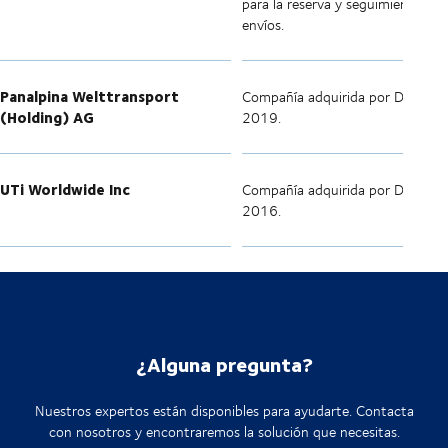
para la reserva y seguimiento de
envíos.
Panalpina Welttransport
Compañía adquirida por DSV en
(Holding) AG
2019.
UTi Worldwide Inc
Compañía adquirida por DSV en
2016.
¿Alguna pregunta?
Nuestros expertos están disponibles para ayudarte. Contacta
con nosotros y encontraremos la solución que necesitas.