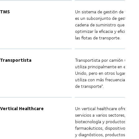
TMS
Un sistema de gestión de transp
es un subconjunto de gestión de 
cadena de suministro que ayuda 
optimizar la eficacia y eficiencia 
las flotas de transporte.
Transportista
Transportista por camión (Haulier
utiliza principalmente en el Reino
Unido, pero en otros lugares se
utiliza con más frecuencia "empr
de transporte".
Vertical Healthcare
Un vertical healthcare ofrece
servicios a varios sectores, inclui
biotecnología y productos
farmacéuticos, dispositivos médi
y diagnósticos, productos médic