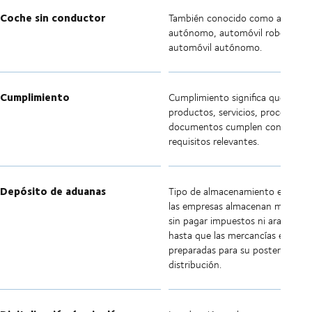
Coche sin conductor
También conocido como automóv
autónomo, automóvil robot o
automóvil autónomo.
Cumplimiento
Cumplimiento significa que los
productos, servicios, procesos y 
documentos cumplen con los
requisitos relevantes.
Depósito de aduanas
Tipo de almacenamiento en el qu
las empresas almacenan mercanc
sin pagar impuestos ni aranceles
hasta que las mercancías están
preparadas para su posterior
distribución.