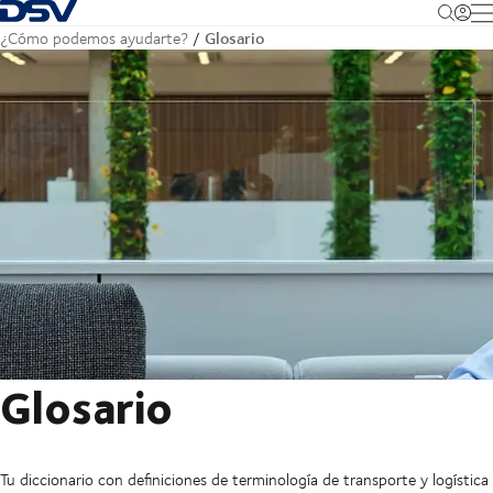
Volver a la página de inicio
M
Glosario
¿Cómo podemos ayudarte?
Glosario
Tu diccionario con definiciones de terminología de transporte y logística