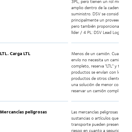
3PL, pero tienen un rol mucho m
amplio dentro de la cadena de
suministro. DSV se considera
principalmente un proveedor 3PL
pero también proporciona logísti
líder / 4 PL: DSV Lead Logistics.
LTL. Carga LTL
Menos de un camión. Cuando tu
envío no necesita un camión
completo, reserva "LTL" y tus
productos se envían con los
productos de otros clientes. Esta
una solución de menor coste que
reservar un camión completo.
Mercancías peligrosas
Las mercancías peligrosas son
sustancias o artículos que durant
transporte pueden presentar alg
riesgo en cuanto a seguridad, sal