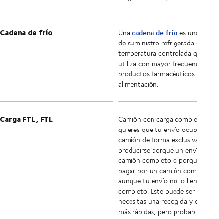
Cadena de frío
cadena de frío
Una
es una caden
de suministro refrigerada con
temperatura controlada que se
utiliza con mayor frecuencia para
productos farmacéuticos o
alimentación.
Carga FTL, FTL
Camión con carga completa. Cu
quieres que tu envío ocupe un
camión de forma exclusiva. Pued
producirse porque un envío llena
camión completo o porque quier
pagar por un camión completo
aunque tu envío no lo llene por
completo. Este puede ser el caso 
necesitas una recogida y entrega
más rápidas, pero probablemente