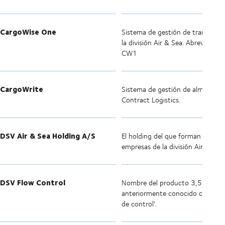
CargoWise One
Sistema de gestión de transport
la división Air & Sea. Abreviatura:
CW1
CargoWrite
Sistema de gestión de almacenes
Contract Logistics.
DSV Air & Sea Holding A/S
El holding del que forman parte l
empresas de la división Air & Sea.
DSV Flow Control
Nombre del producto 3,5 PL de
anteriormente conocido como 't
de control'.