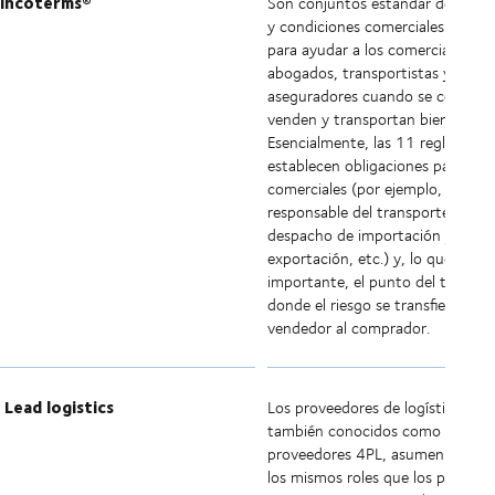
Incoterms®
Son conjuntos estándar de térmi
y condiciones comerciales global
para ayudar a los comerciantes,
abogados, transportistas y
aseguradores cuando se compran
venden y transportan bienes.
Esencialmente, las 11 reglas
establecen obligaciones para soc
comerciales (por ejemplo, quién 
responsable del transporte,
despacho de importación y
exportación, etc.) y, lo que es m
importante, el punto del transpo
donde el riesgo se transfiere del
vendedor al comprador.
Lead logistics
Los proveedores de logística líder
también conocidos como
proveedores 4PL, asumen alguno
los mismos roles que los proveed