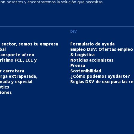
con nosotros y encontraremos la solución que necesitas.
DSV
u sector, somos tu empresa
Formulario de ayuda
bal
Empleo DSV: Ofertas empleo
transporte aéreo
& Logística
rítimo FCL, LCL y
Noticias accionistas
Prensa
r carretera
Sostenibilidad
arga extrapesada,
¿Cómo podemos ayudarte?
nada y especial
Reglas DSV de uso para las re
tics
ciones