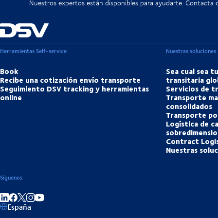
Nuestros expertos están disponibles para ayudarte. Contacta 
Herramientas Self-service
Nuestras soluciones
Book
Sea cual sea t
Recibe una cotización envío transporte
transitaria glo
Seguimiento DSV tracking y herramientas
Servicios de 
online
Transporte ma
consolidados
Transporte po
Logística de c
sobredimensio
Contract Logis
Nuestras solu
Síguenos
Compartir en linkedIn
Compartir en Facebook
Compartir en Instagram
Compartir en Youtube
España