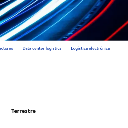
uctores
Data center logistics
Logística electrónica
Terrestre