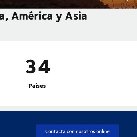
a, América y Asia
34
Países
Contacta con nosotros online