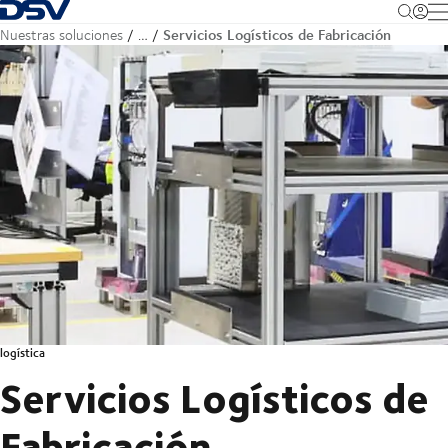
Volver a la página de inicio
M
Servicios Logísticos de Fabricación
Nuestras soluciones
…
logística
Servicios Logísticos de
Fabricación