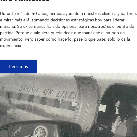
Durante más de 50 años, hemos ayudado a nuestros clientes y partners
a mirar más allá, tomando decisiones estratégicas hoy para liderar
mañana. Su éxito nunca ha sido opcional para nosotros: es el punto de
partida. Porque cualquiera puede decir que mantiene el mundo en
movimiento. Pero saber cómo hacerlo, pase lo que pase, solo lo da la
experiencia.
50 años manteniendo las cadenas de suministro en movimi
Leer más