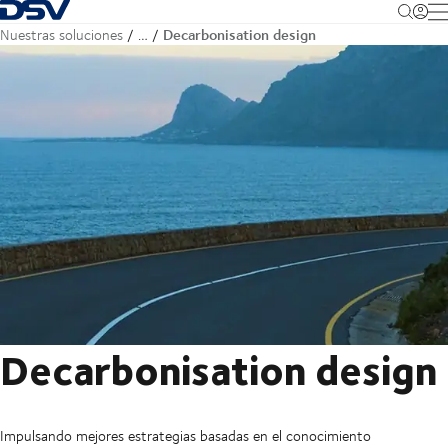
Volver a la página de inicio
M
Decarbonisation design
Nuestras soluciones
…
Decarbonisation design
Impulsando mejores estrategias basadas en el conocimiento