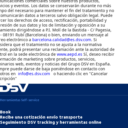
unicaciones comerciales sobre nuestros productos,
vicios y eventos. Los datos se conservarán durante no más
mpo del necesario para mantener el fin del tratamiento y no
comunicarán datos a terceros salvo obligación legal. Puede
rcer los derechos de acceso, rectificación, portabilidad y
resión de sus datos y los de limitación y oposición a su
tamiento dirigiéndose a P.I. Molí de la Bastida - C/ Pagesia,
 - 08191 Rubí (Barcelona) o bien, enviando un mensaje al
reo electrónico a
barcelona.calidad@es.dsv.com
. Si
sidera que el tratamiento no se ajusta a la normativa
ente, podrá presentar una reclamación ante la autoridad de
trol en la sede electrónica de
www.aepd.es
Sí, deseo recibir
ormación de marketing sobre productos, servicios,
inarios web, eventos y noticias del Grupo DSV en España.
mpre puede darse de baja poniéndose en contacto con
sotros en
info@es.dsv.com
o haciendo clic en "Cancelar
cripción"
Herramientas Self-service
Book
Recibe una cotización envío transporte
Seguimiento DSV tracking y herramientas online