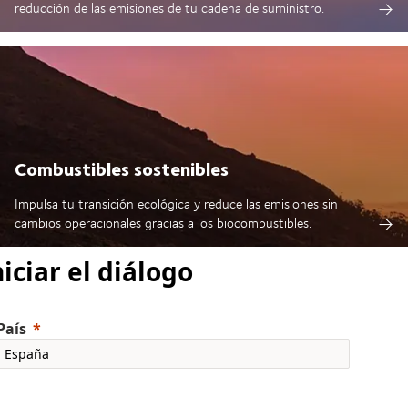
reducción de las emisiones de tu cadena de suministro.
Combustibles sostenibles
Impulsa tu transición ecológica y reduce las emisiones sin
cambios operacionales gracias a los biocombustibles.
niciar el diálogo
País