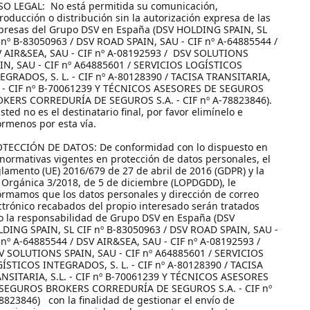
SO LEGAL: No está permitida su comunicación,
roducción o distribución sin la autorización expresa de las
resas del Grupo DSV en España (DSV HOLDING SPAIN, SL
 nº B-83050963 / DSV ROAD SPAIN, SAU - CIF nº A-64885544 /
 AIR&SEA, SAU - CIF nº A-08192593 / DSV SOLUTIONS
IN, SAU - CIF nº A64885601 / SERVICIOS LOGÍSTICOS
EGRADOS, S. L. - CIF nº A-80128390 / TACISA TRANSITARIA,
. - CIF nº B-70061239 Y TÉCNICOS ASESORES DE SEGUROS
KERS CORREDURÍA DE SEGUROS S.A. - CIF nº A-78823846).
usted no es el destinatario final, por favor elimínelo e
órmenos por esta vía.
TECCIÓN DE DATOS: De conformidad con lo dispuesto en
 normativas vigentes en protección de datos personales, el
lamento (UE) 2016/679 de 27 de abril de 2016 (GDPR) y la
 Orgánica 3/2018, de 5 de diciembre (LOPDGDD), le
ormamos que los datos personales y dirección de correo
ctrónico recabados del propio interesado serán tratados
o la responsabilidad de Grupo DSV en España (DSV
DING SPAIN, SL CIF nº B-83050963 / DSV ROAD SPAIN, SAU -
 nº A-64885544 / DSV AIR&SEA, SAU - CIF nº A-08192593 /
 SOLUTIONS SPAIN, SAU - CIF nº A64885601 / SERVICIOS
ÍSTICOS INTEGRADOS, S. L. - CIF nº A-80128390 / TACISA
NSITARIA, S.L. - CIF nº B-70061239 Y TÉCNICOS ASESORES
SEGUROS BROKERS CORREDURÍA DE SEGUROS S.A. - CIF nº
8823846) con la finalidad de gestionar el envío de