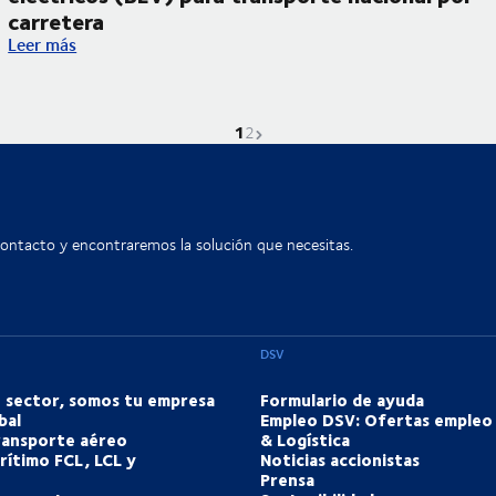
carretera
 DSV Energy para camiones eléctricos
Estrenamos nuestros dos primeros camiones eléctricos (BEV) p
Leer más
1
La página actual es
Ir a la página
Página siguiente
2
contacto y encontraremos la solución que necesitas.
DSV
u sector, somos tu empresa
Formulario de ayuda
bal
Empleo DSV: Ofertas empleo
transporte aéreo
& Logística
rítimo FCL, LCL y
Noticias accionistas
Prensa