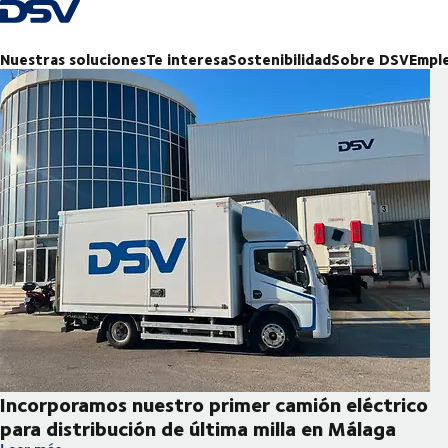
Volver a la página de inicio
Nuestras soluciones
Te interesa
Sostenibilidad
Sobre DSV
Empl
Incorporamos nuestro primer camión eléctrico
para distribución de última milla en Málaga
Incorporamos nuestro primer camión eléctrico para distribución