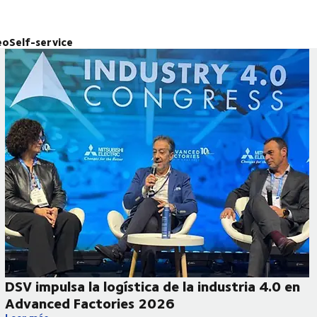
eo
Self-service
DSV impulsa la logística de la industria 4.0 en
Advanced Factories 2026
 de última milla en Málaga
DSV impulsa la logística de la industria 4.0 en Advanced Fact