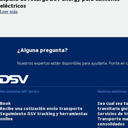
eléctricos
DSV incorpora su primera infraestructura en España de recarga
Leer más
¿Alguna pregunta?
Nuestros expertos están disponibles para ayudarte. Ponte en 
Herramientas Self-service
Nuestras soluciones
Book
Sea cual sea t
Recibe una cotización envío transporte
transitaria glo
Seguimiento DSV tracking y herramientas
Servicios de 
online
Transporte ma
consolidados