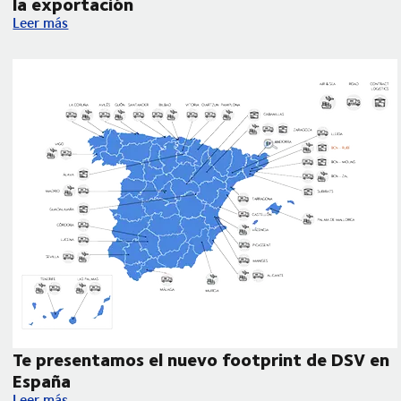
la exportación
DSV participa en la Jornada de Internacionalización para anali
Leer más
Te presentamos el nuevo footprint de DSV en
España
 de despacho aduanero
Te presentamos el nuevo footprint de DSV en España
Leer más