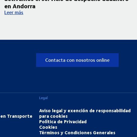
en Andorra
ara transporte nacional por carretera
Ampliamos nuestra operativa en los Pirineos y activamos el 
Leer más
Contacta con nosotros online
Legal
Aviso legal y exención de responsabilidad
 en Transporte
para cookies
Política de Privacidad
Cookies
Términos y Condiciones Generales