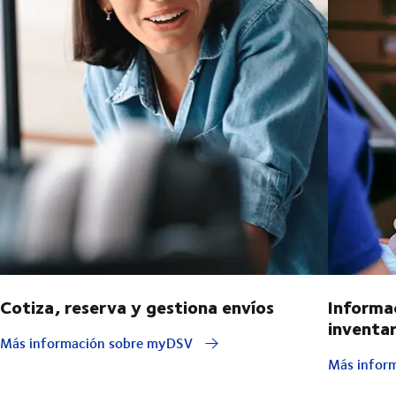
Cotiza, reserva y gestiona envíos
Informa
inventar
Más información sobre myDSV
Más inform