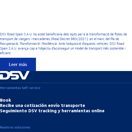
DSV Road Spain S.A.U. ha estat beneficiaria dels Ajuts per a la transformació de flotes de
transport de viatgers i mercaderies (Reial Decret 983/2021), en el marc del Pla de
Recuperació, Transformació i Resiliència. Amb l'adquisició d'aquests vehicles, DSV Road
Spain S.A.U. avança cap a l'objectiu d'aconseguir un model de transport més sostenible i
eficient.
Leer más
Herramientas Self-service
Book
Recibe una cotización envío transporte
Seguimiento DSV tracking y herramientas online
Nuestras soluciones