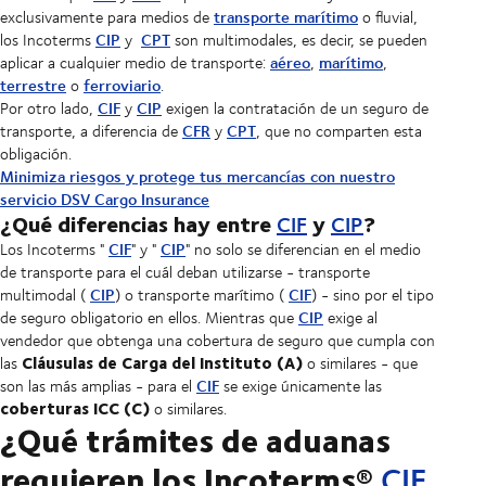
transporte marítimo
exclusivamente
para medios de
o fluvial,
CIP
CPT
los Incoterms
y
son multimodales, es decir, se pueden
aéreo
marítimo
aplicar a cualquier medio de transporte:
,
,
terrestre
ferroviario
o
.
CIF
CIP
Por otro lado,
y
exigen la contratación de un seguro de
CFR
CPT
transporte, a diferencia de
y
, que no comparten esta
obligación.
Minimiza riesgos y protege tus mercancías con nuestro
servicio DSV Cargo Insurance
¿Qué diferencias hay entre
y
?
CIF
CIP
CIF
CIP
Los Incoterms "
" y "
" no solo se diferencian en el medio
de transporte para el cuál deban utilizarse - transporte
CIP
CIF
multimodal (
) o transporte marítimo (
) - sino por el tipo
CIP
de seguro obligatorio en ellos. Mientras que
exige al
vendedor que obtenga una cobertura de seguro que cumpla con
Cláusulas de Carga del Instituto (A)
las
o similares - que
CIF
son las más amplias - para el
se exige únicamente las
coberturas ICC (C)
o similares.
¿Qué trámites de aduanas
requieren los Incoterms®
CIF