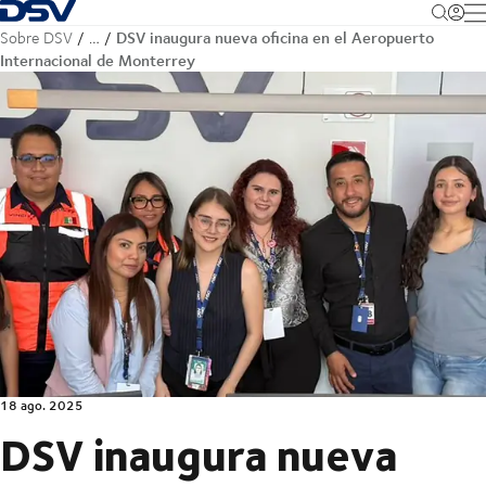
Volver a la página principal
M
DSV inaugura nueva oficina en el Aeropuerto
Sobre DSV
…
Internacional de Monterrey
18 ago. 2025
DSV inaugura nueva