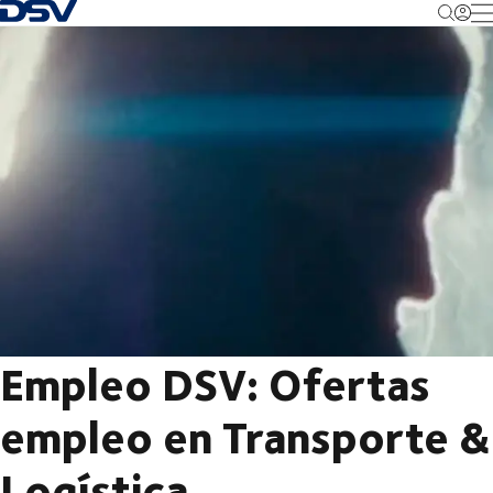
Volver a la página principal
M
Empleo DSV: Ofertas
empleo en Transporte &
Logística