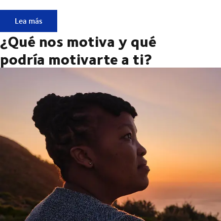
Conócenos: las personas que impulsan el movimiento.
Lea más
¿Qué nos motiva y qué
podría motivarte a ti?