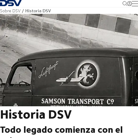
Volver a la página principal
M
Historia DSV
Sobre DSV
Historia DSV
Todo legado comienza con el