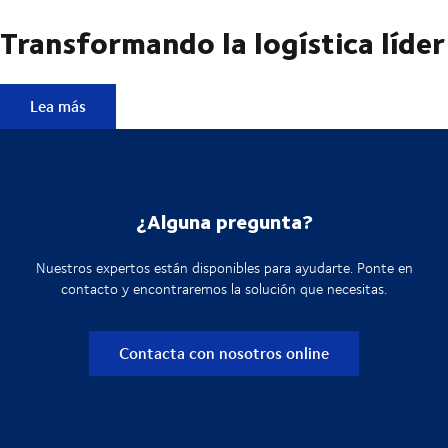
Transformando la logística líder
Transformando la logística líder
Lea más
¿Alguna pregunta?
Nuestros expertos están disponibles para ayudarte. Ponte en
contacto y encontraremos la solución que necesitas.
Contacta con nosotros online