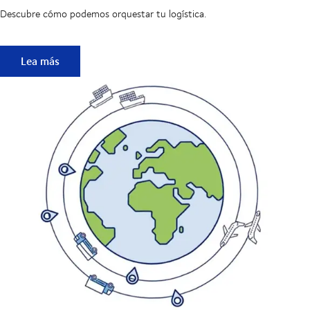
Descubre cómo podemos orquestar tu logística.
Descarga nuestro folleto
Lea más