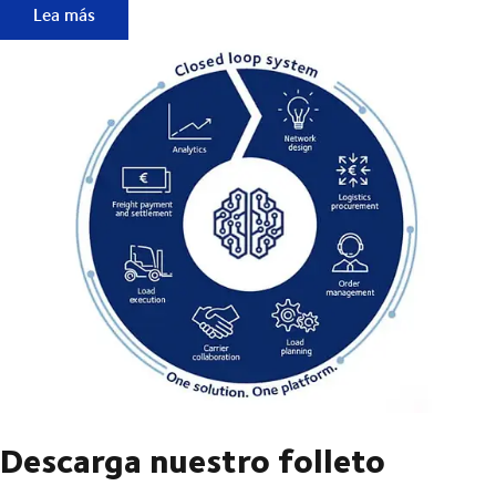
Empezar es rápido y sencillo.
Lea más
Descarga nuestro folleto