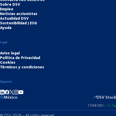
Sobre DSV
Empleo
Noticias accionistas
Actualidad DSV
Sostenibilidad | ESG
Ayuda
Legal
Aviso legal
Política de Privacidad
Cookies
Términos y condiciones
Síguenos
Compartir en enlace
Compartir en Facebook
Compartir en Instagram
Compartir en Youtube
México
DSV Stock
1349.00
/
+15.5
▴
© DSV 2026 - All rights reserved