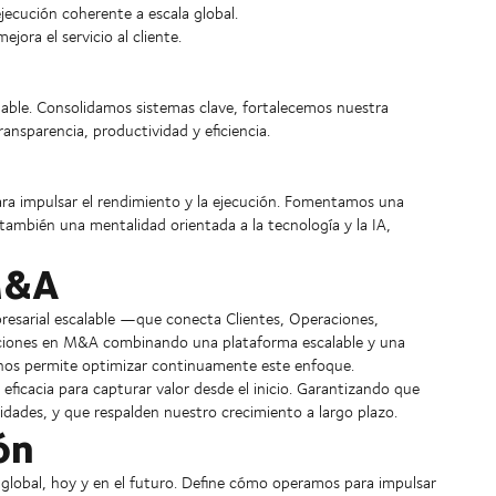
ecución coherente a escala global.
jora el servicio al cliente.
lable. Consolidamos sistemas clave, fortalecemos nuestra
ansparencia, productividad y eficiencia.
para impulsar el rendimiento y la ejecución. Fomentamos una
también una mentalidad orientada a la tecnología y la IA,
 M&A
resarial escalable —que conecta Clientes, Operaciones,
raciones en M&A combinando una plataforma escalable y una
 nos permite optimizar continuamente este enfoque.
ficacia para capturar valor desde el inicio. Garantizando que
cidades, y que respalden nuestro crecimiento a largo plazo.
ón
 global, hoy y en el futuro. Define cómo operamos para impulsar