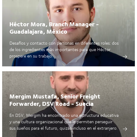
Héctor Mora, Branch Manager -
Guadalajara, México
Desafíos y contacto con personas en diferentes roles: dos
de los ingredientes más importantes para que Héctor
prospere en su trabajo.
Mergim Mustafa, Senior Freight
Forwarder, DSV Road - Suecia
En DSV, Mergim ha encontrado una estructura educativa
y una cultura organizacional que le permiten perseguir
sus sueños para el futuro, quizás incluso en el extranjero.