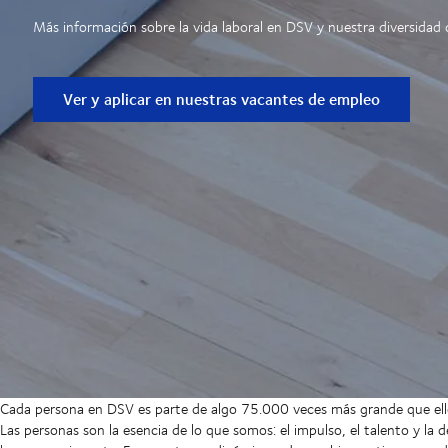
Más información sobre la vida laboral en DSV y nuestra diversidad
Ver y aplicar en nuestras vacantes de empleo
Cada persona en DSV es parte de algo 75.000 veces más grande que ell
Las personas son la esencia de lo que somos: el impulso, el talento y la