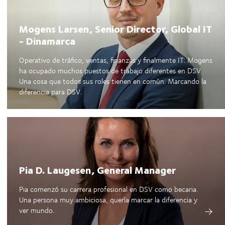
Mogens Larsen, Senior Director, Global IT
- Dinamarca
Operativo de tráfico, ventas, finanzas y finalmente IT: Mogens
ha ocupado muchos puestos de trabajo diferentes en DSV.
Una cosa que todos sus roles tienen en común: Marcando la
diferencia para DSV.
Pia D. Laugesen, General Manager
Pia comenzó su carrera profesional en DSV como becaria.
Una persona muy ambiciosa, quería marcar la diferencia y
ver mundo.