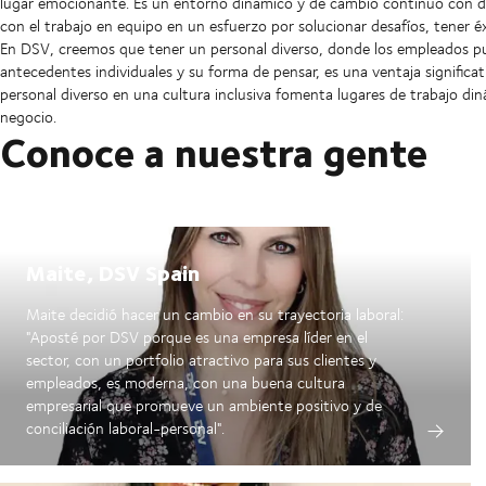
lugar emocionante. Es un entorno dinámico y de cambio continuo con deci
con el trabajo en equipo en un esfuerzo por solucionar desafíos, tener éx
En DSV, creemos que tener un personal diverso, donde los empleados pue
antecedentes individuales y su forma de pensar, es una ventaja signifi
personal diverso en una cultura inclusiva fomenta lugares de trabajo din
negocio.
Conoce a nuestra gente
Maite, DSV Spain
Maite decidió hacer un cambio en su trayectoria laboral:
"Aposté por DSV porque es una empresa líder en el
sector, con un portfolio atractivo para sus clientes y
empleados, es moderna, con una buena cultura
empresarial que promueve un ambiente positivo y de
conciliación laboral-personal".