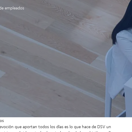
 de empleados
os
 devoción que aportan todos los días es lo que hace de DSV un