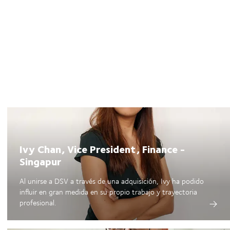
Ivy Chan, Vice President, Finance -
Singapur
Al unirse a DSV a través de una adquisición, Ivy ha podido
influir en gran medida en su propio trabajo y trayectoria
profesional.