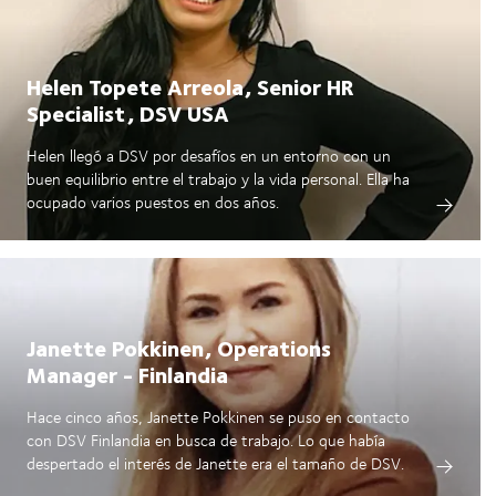
Helen Topete Arreola, Senior HR
Specialist, DSV USA
Helen llegó a DSV por desafíos en un entorno con un
buen equilibrio entre el trabajo y la vida personal. Ella ha
ocupado varios puestos en dos años.
Janette Pokkinen, Operations
Manager - Finlandia
Hace cinco años, Janette Pokkinen se puso en contacto
con DSV Finlandia en busca de trabajo. Lo que había
despertado el interés de Janette era el tamaño de DSV.