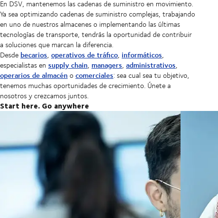
En DSV, mantenemos las cadenas de suministro en movimiento.
Ya sea optimizando cadenas de suministro complejas, trabajando
en uno de nuestros almacenes o implementando las últimas
tecnologías de transporte, tendrás la oportunidad de contribuir
a soluciones que marcan la diferencia.
becarios
operativos de tráfico
informáticos
Desde
,
,
,
supply chain
managers
administrativos
especialistas en
,
,
,
operarios de almacén
comerciales
o
: sea cual sea tu objetivo,
tenemos muchas oportunidades de crecimiento. Únete a
nosotros y crezcamos juntos.
Start here. Go anywhere