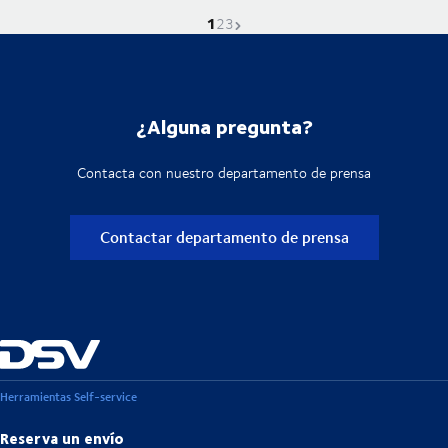
1
La página actual es
Ve a la página
Ve a la página
Próxima página
2
3
¿Alguna pregunta?
Contacta con nuestro departamento de prensa
Contactar departamento de prensa
Herramientas Self-service
Reserva un envío