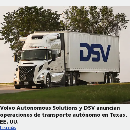
Volvo Autonomous Solutions y DSV anuncian
operaciones de transporte autónomo en Texas,
EE. UU.
Volvo Autonomous Solutions y DSV anuncian operaciones de tr
Lea más