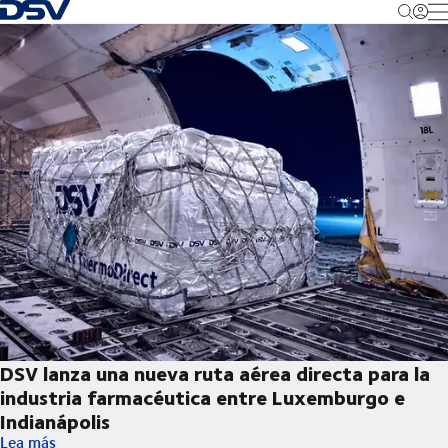
Volver a la página principal
M
DSV lanza una nueva ruta aérea directa para la
industria farmacéutica entre Luxemburgo e
Indianápolis
DSV lanza una nueva ruta aérea directa para la industria farma
Lea más