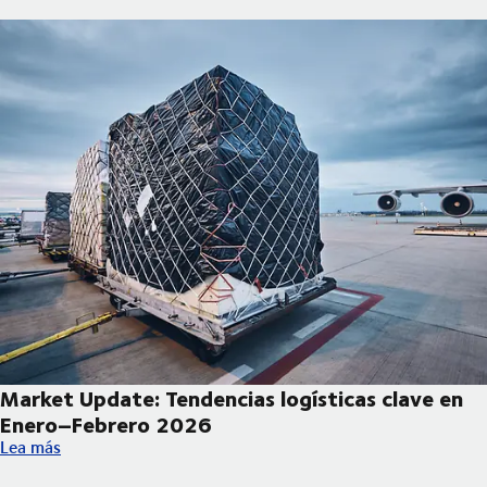
Market Update: Tendencias logísticas clave en
Enero–Febrero 2026
Market Update: Tendencias logísticas clave en Enero–Febrero 
Lea más