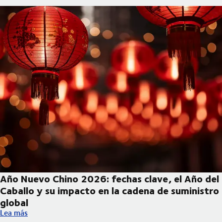
Año Nuevo Chino 2026: fechas clave, el Año del
Caballo y su impacto en la cadena de suministro
global
Año Nuevo Chino 2026: fechas clave, el Año del Caballo y su im
Lea más