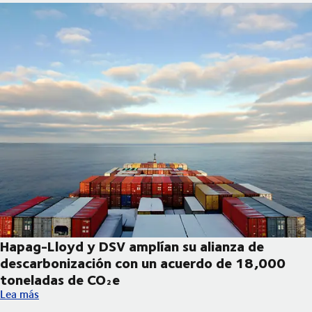
Hapag-Lloyd y DSV amplían su alianza de
descarbonización con un acuerdo de 18,000
toneladas de CO₂e
Hapag-Lloyd y DSV amplían su alianza de descarbonización co
Lea más