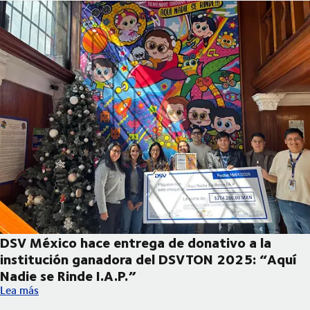
DSV México hace entrega de donativo a la
institución ganadora del DSVTON 2025: “Aquí
Nadie se Rinde I.A.P.”
DSV México hace entrega de donativo a la institución ganadora
Lea más