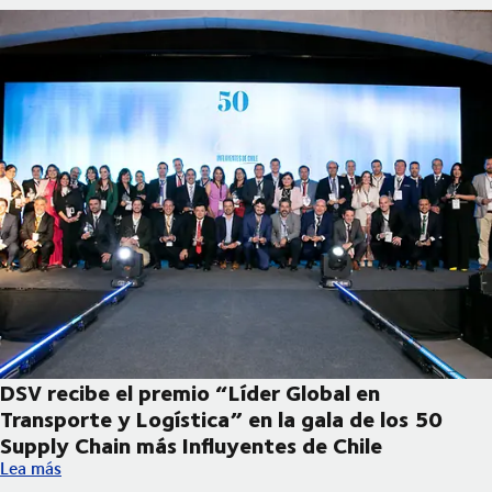
DSV recibe el premio “Líder Global en
Transporte y Logística” en la gala de los 50
Supply Chain más Influyentes de Chile
DSV recibe el premio “Líder Global en Transporte y Logística” e
Lea más