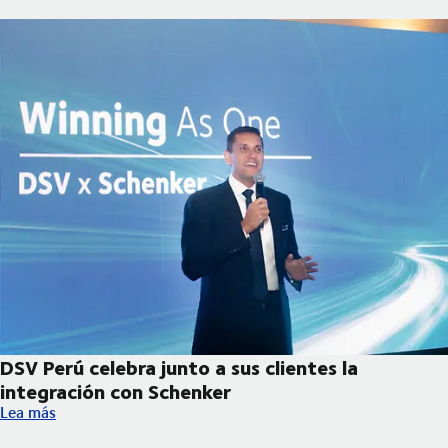
DSV Perú celebra junto a sus clientes la
integración con Schenker
DSV Perú celebra junto a sus clientes la integración con Schenk
Lea más