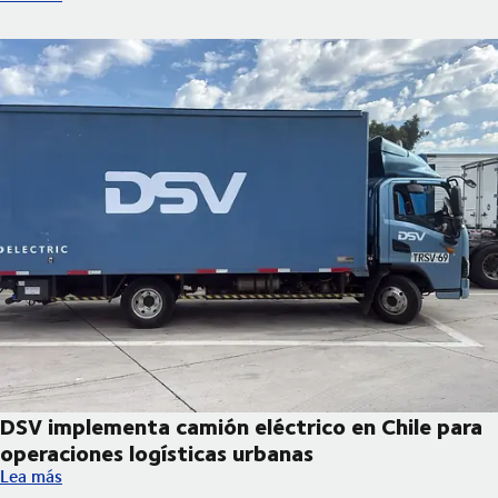
DSV implementa camión eléctrico en Chile para
operaciones logísticas urbanas
DSV implementa camión eléctrico en Chile para operaciones log
Lea más