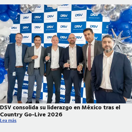
DSV consolida su liderazgo en México tras el
Country Go-Live 2026
DSV consolida su liderazgo en México tras el Country Go-Live
Lea más