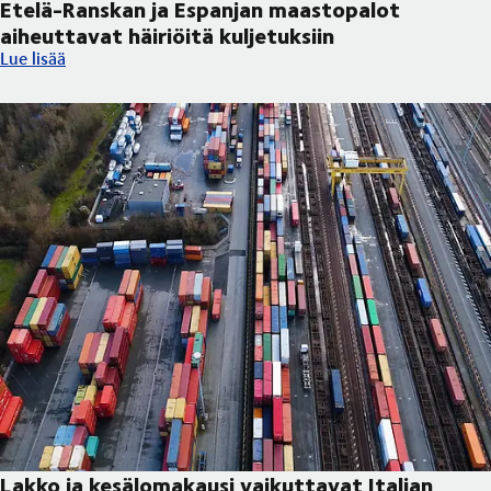
Etelä-Ranskan ja Espanjan maastopalot
aiheuttavat häiriöitä kuljetuksiin
Etelä-Ranskan ja Espanjan maastopalot aiheuttavat häiriöitä kul
Lue lisää
Lakko ja kesälomakausi vaikuttavat Italian