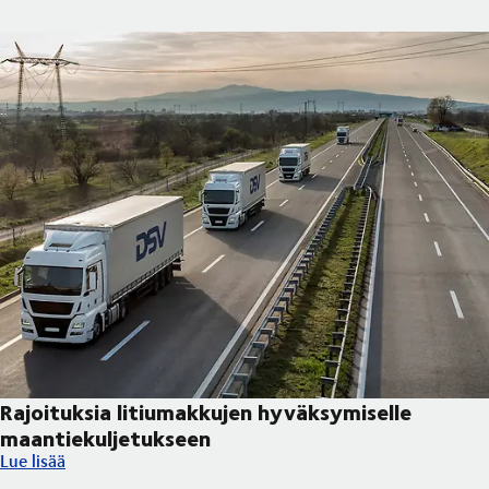
Rajoituksia litiumakkujen hyväksymiselle
maantiekuljetukseen
Rajoituksia litiumakkujen hyväksymiselle maantiekuljetukseen
Lue lisää