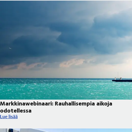
Markkinawebinaari: Rauhallisempia aikoja
odotellessa
Markkinawebinaari: Rauhallisempia aikoja odotellessa
Lue lisää