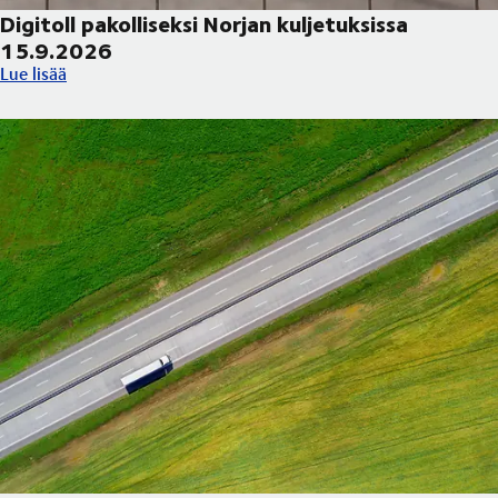
Digitoll pakolliseksi Norjan kuljetuksissa
15.9.2026
Digitoll pakolliseksi Norjan kuljetuksissa 15.9.2026
Lue lisää