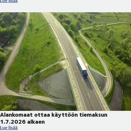
Lue lisää
Alankomaat ottaa käyttöön tiemaksun
1.7.2026 alkaen
Alankomaat ottaa käyttöön tiemaksun 1.7.2026 alkaen
Lue lisää