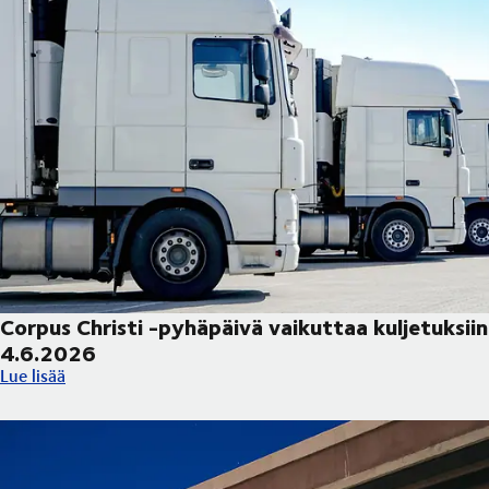
Corpus Christi -pyhäpäivä vaikuttaa kuljetuksiin
4.6.2026
Corpus Christi -pyhäpäivä vaikuttaa kuljetuksiin 4.6.2026
Lue lisää