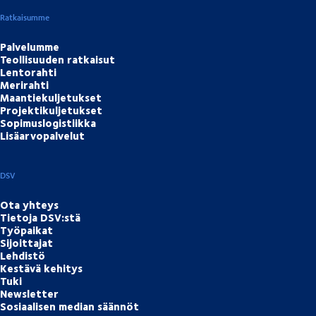
Ratkaisumme
Palvelumme
Teollisuuden ratkaisut
Lentorahti
Merirahti
Maantiekuljetukset
Projektikuljetukset
Sopimuslogistiikka
Lisäarvopalvelut
DSV
Ota yhteys
Tietoja DSV:stä
Työpaikat
Sijoittajat
Lehdistö
Kestävä kehitys
Tuki
Newsletter
Sosiaalisen median säännöt