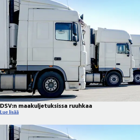
DSV:n maakuljetuksissa ruuhkaa
DSV:n maakuljetuksissa ruuhkaa
Lue lisää