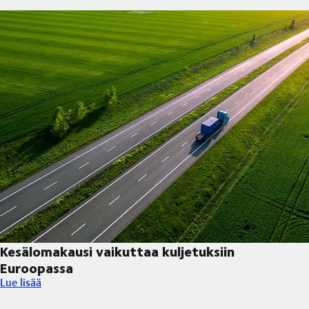
Kesälomakausi vaikuttaa kuljetuksiin
Euroopassa
Kesälomakausi vaikuttaa kuljetuksiin Euroopassa
Lue lisää