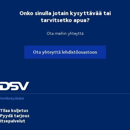
Onko sinulla jotain kysyttävää tai
tarvitsetko apua?
Ota meihin yhteyttä
Ota yhteyttä lehdistöosastoon
Verkkotyökalut
Tilaa kuljetus
Pyydä tarjous
Itsepalvelut