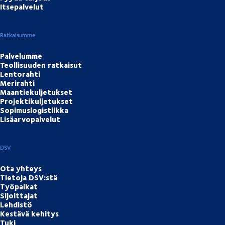
Itsepalvelut
Ratkaisumme
Palvelumme
Teollisuuden ratkaisut
Lentorahti
Merirahti
Maantiekuljetukset
Projektikuljetukset
Sopimuslogistiikka
Lisäarvopalvelut
DSV
Ota yhteys
Tietoja DSV:stä
Työpaikat
Sijoittajat
Lehdistö
Kestävä kehitys
Tuki