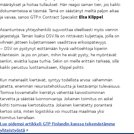
määräykset ja hoitaa tullaukset. Hän reagoi saman tien, jos kaikki
dokumenteissa ei täsmää. Tämä on säästänyt meiltä paljon aikaa
Elsa Klippel
ja vaivaa, sanoo GTP:n Contract Specialist
.
Asiantunteva yhteyshenkilö sujuvoittaa oleellisesti myös viennin
järjestelyjä. Tämän lisäksi DSV:llä on riittävästi kuljettajia, joilla on
vihreän jätteen kuljettamiseen vaadittava erikoispätevyys.
– DSV on pystynyt esittämään hyviä vaihtoehtoja kiperiin
tilanteisiin. Ja jos on jotain, mihin he eivät pysty, he myöntävät
senkin, eivätkä lupaa turhia. Sekin on meille erittäin tärkeää, sillä
kaikki perustuu luottamukseen, Klippel pohtii.
Kun materiaalit kiertävät, syntyy todellista arvoa: vähemmän
jätettä, enemmän resurssitehokkuutta ja kestävämpi tulevaisuus.
Toimiva kovametallin kierrätys vähentää kaivostoiminnan
tarvetta ja säästää luonnonvaroja. Jokainen toimitus on askel
kohti toimivaa kiertotaloutta. Jokainen kierrätetty poranterä
kertoo siitä, miten logistiikka voi muuttaa maailmaa yksi
toimitus kerrallaan.
Lue pidempi artikkeli GTP Finlandin kanssa tekemästämme
yhteistyöstä