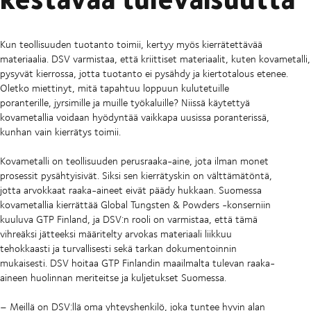
Kun teollisuuden tuotanto toimii, kertyy myös kierrätettävää
materiaalia. DSV varmistaa, että kriittiset materiaalit, kuten kovametalli,
pysyvät kierrossa, jotta tuotanto ei pysähdy ja kiertotalous etenee.
Oletko miettinyt, mitä tapahtuu loppuun kulutetuille
poranterille, jyrsimille ja muille työkaluille? Niissä käytettyä
kovametallia voidaan hyödyntää vaikkapa uusissa poranterissä,
kunhan vain kierrätys toimii.
Kovametalli on teollisuuden perusraaka-aine, jota ilman monet
prosessit pysähtyisivät. Siksi sen kierrätyskin on välttämätöntä,
jotta arvokkaat raaka-aineet eivät päädy hukkaan. Suomessa
kovametallia kierrättää Global Tungsten & Powders -konserniin
kuuluva GTP Finland, ja DSV:n rooli on varmistaa, että tämä
vihreäksi jätteeksi määritelty arvokas materiaali liikkuu
tehokkaasti ja turvallisesti sekä tarkan dokumentoinnin
mukaisesti. DSV hoitaa GTP Finlandin maailmalta tulevan raaka-
aineen huolinnan meriteitse ja kuljetukset Suomessa.
– Meillä on DSV:llä oma yhteyshenkilö, joka tuntee hyvin alan