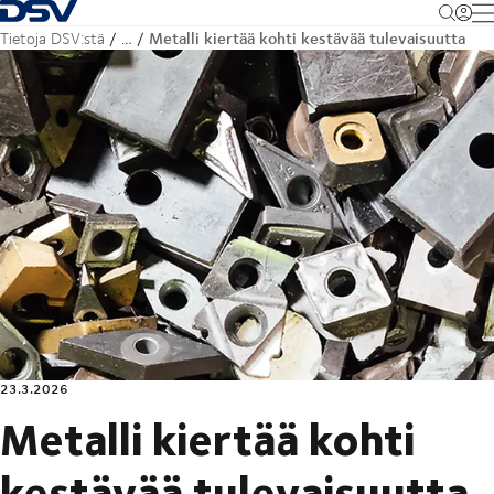
Takaisin kotisivulle
M
Metalli kiertää kohti kestävää tulevaisuutta
Tietoja DSV:stä
…
23.3.2026
Metalli kiertää kohti
kestävää tulevaisuutta