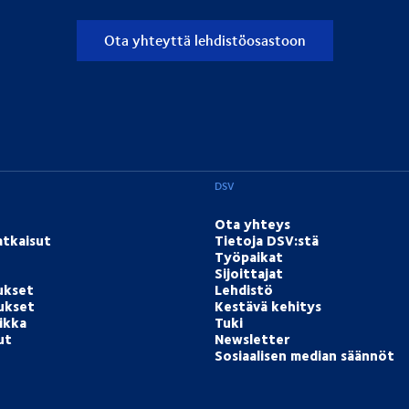
Ota yhteyttä lehdistöosastoon
DSV
Ota yhteys
atkaisut
Tietoja DSV:stä
Työpaikat
Sijoittajat
ukset
Lehdistö
tukset
Kestävä kehitys
ikka
Tuki
ut
Newsletter
Sosiaalisen median säännöt