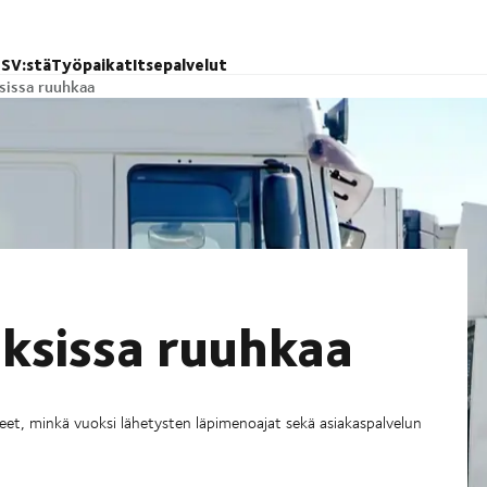
SV:stä
Työpaikat
Itsepalvelut
sissa ruuhkaa
ksissa ruuhkaa
eet, minkä vuoksi lähetysten läpimenoajat sekä asiakaspalvelun