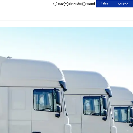
Tilaa
Hae
Kirjaudu
Suomi
Seuraa