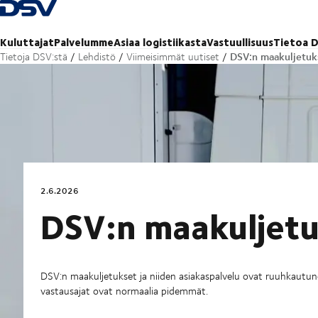
Takaisin kotisivulle
Kuluttajat
Palvelumme
Asiaa logistiikasta
Vastuullisuus
Tietoa D
DSV:n maakuljetuk
Tietoja DSV:stä
Lehdistö
Viimeisimmät uutiset
2.6.2026
DSV:n maakuljetu
DSV:n maakuljetukset ja niiden asiakaspalvelu ovat ruuhkautun
vastausajat ovat normaalia pidemmät.