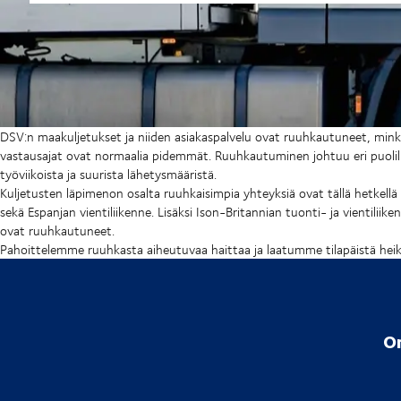
DSV:n maakuljetukset ja niiden asiakaspalvelu ovat ruuhkautuneet, mink
vastausajat ovat normaalia pidemmät. Ruuhkautuminen johtuu eri puolill
työviikoista ja suurista lähetysmääristä.
Kuljetusten läpimenon osalta ruuhkaisimpia yhteyksiä ovat tällä hetkellä
sekä Espanjan vientiliikenne. Lisäksi Ison-Britannian tuonti- ja vientil
ovat ruuhkautuneet.
Pahoittelemme ruuhkasta aiheutuvaa haittaa ja laatumme tilapäistä hei
On