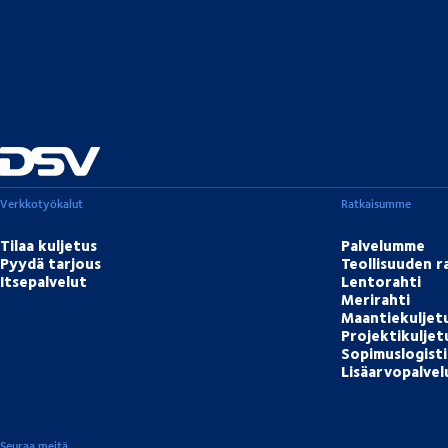
Verkkotyökalut
Ratkaisumme
Tilaa kuljetus
Palvelumme
Pyydä tarjous
Teollisuuden r
Itsepalvelut
Lentorahti
Merirahti
Maantiekuljet
Projektikulje
Sopimuslogisti
Lisäarvopalvel
Seuraa meitä