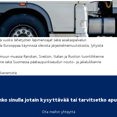
ä vuoksi lähetysten läpimenoajat sekä asiakaspalvelun
a Eurooppaa käynnissä olevista järjestelmämuutoksista, lyhyistä
 muun muassa Ranskan, Sveitsin, Italian ja Ruotsin tuontiliikenne
iikenne sekä Suomessa pääkaupunkiseudun nouto- ja jakeluliikenne
kkenemistä.
ko sinulla jotain kysyttävää tai tarvitsetko ap
Ota meihin yhteyttä