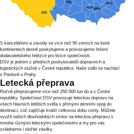
S kancelářemi a závody ve více než 90 zemích na šesti
kontinentech denně poskytujeme a provozujeme řešení
dodavatelského řetězce pro tisíce společností.
DSV je jedním z předních poskytovatelů dopravních a
logistických služeb v České republice. Naše sídlo se nachází
v Pavlově u Prahy.
Letecká přeprava
Ročně přepravujeme více než 250 000 tun do a z České
republiky. Společnost DSV provozuje leteckou dopravu na
všech hlavních letištích světa s přímými denními spoji do
destinací, což zajišťuje kratší celkovou dobu cesty. Můžete
využít našich dlouhodobých smluv na leteckou přepravu s
mnoha různými leteckými společnostmi a my pro vás
zvládneme i složité zásilky.