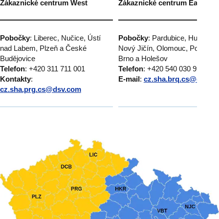
Zákaznické centrum West
Zákaznické centrum East
Pobočky
: Liberec, Nučice, Ústí
Pobočky
: Pardubice, Humpole
nad Labem, Plzeň a České
Nový Jičín, Olomouc, Popůvky
Budějovice
Brno a Holešov
Telefon
: +420 311 711 001
Telefon
: +420 540 030 999
Kontakty
:
E-mail
:
cz.sha.brq.cs@dsv.c
cz.sha.prg.cs@dsv.com