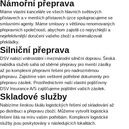
Námořní přeprava
Máme vlastní kanceláře ve všech hlavních světových
přístavech a v menších přístavech úzce spolupracujeme se
smluvními agenty. Máme smlouvy s většinou renomovaných
přepravních společností, abychom zajistili co nejrychlejší a
nejefektivnější doručení vašeho zboží a minimalizovali
překládky.
Silniční přeprava
DSV nabízí vnitrostátní i mezinárodní silniční dopravu. Široká
nabídka služeb sahá od sběrné přepravy pro menší zásilky
až po komplexní přepravní řešení pro nadrozměrnou
přepravu. Zajistíme vám veškeré potřebné dokumenty pro
přepravu zásilek. Prostřednictvím naší vlastní pojišťovny
DSV Insurance A/S zajišťujeme pojištění vašich zásilek.
Skladové služby
Nabízíme širokou škálu logistických řešení od skladování až
po distribuci a přepravu zboží. Můžeme vytvořit logistická
řešení šitá na míru vašim potřebám. Komplexní logistické
služby jsou poskytovány v následujících lokalitách.