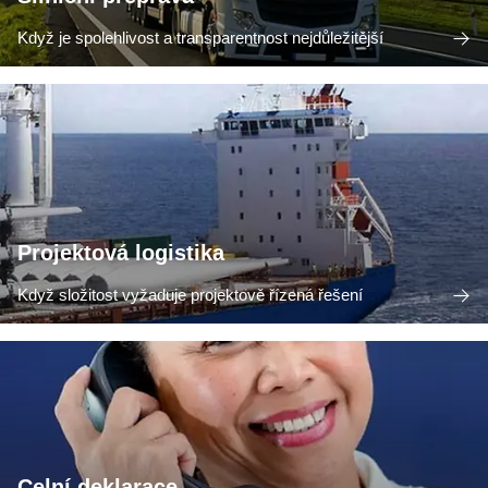
Když je spolehlivost a transparentnost nejdůležitější
Projektová logistika
Když složitost vyžaduje projektově řízená řešení
Celní deklarace