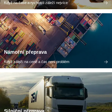
Když na čase a rychlosti záleží nejvíce
Námořní přeprava
Když záleží na ceně a čas není problém
Silniční přeprava