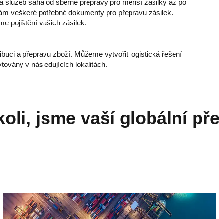
dka služeb sahá od sběrné přepravy pro menší zásilky až po
vám veškeré potřebné dokumenty pro přepravu zásilek.
e pojištění vašich zásilek.
ibuci a přepravu zboží. Můžeme vytvořit logistická řešení
továny v následujících lokalitách.
koli, jsme vaší globální př