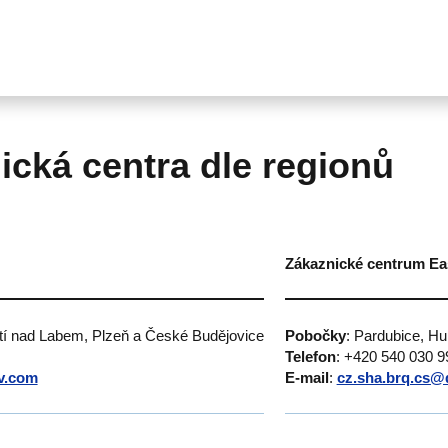
ická centra dle regionů
Zákaznické centrum Ea
stí nad Labem, Plzeň a České Budějovice
Pobočky
: Pardubice, H
Telefon
: +420 540 030 9
v.com
E-mail
:
cz.sha.brq.cs@