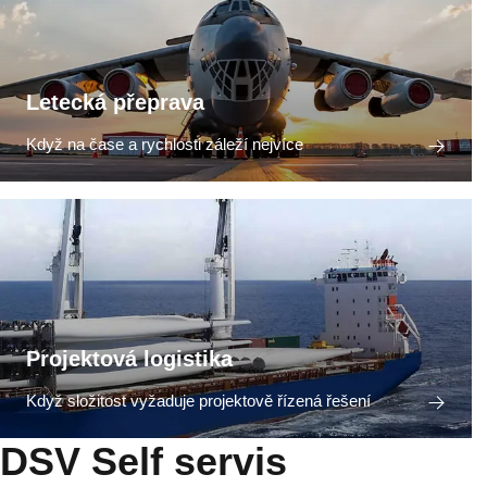
Letecká přeprava
Když na čase a rychlosti záleží nejvíce
Projektová logistika
Když složitost vyžaduje projektově řízená řešení
DSV Self servis