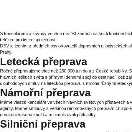
S kancelářemi a závody ve více než 90 zemích na šesti kontinente
řetězce pro tisíce společností.
DSV je jedním z předních poskytovatelů dopravních a logistických s
Prahy.
Letecká přeprava
Ročně přepravujeme více než 250 000 tun do a z České republiky. 
hlavních letištích světa s přímými denními spoji do destinací, což za
dlouhodobých smluv na leteckou přepravu s mnoha různými leteckými
Námořní přeprava
Máme vlastní kanceláře ve všech hlavních světových přístavech a 
agenty. Máme smlouvy s většinou renomovaných přepravních společnos
doručení vašeho zboží a minimalizovali překládky.
Silniční přeprava