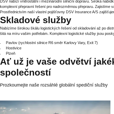
DSV nabízí vnitrostátní i mezinárodní silniční dopravu. Široká nabí
komplexní přepravní řešení pro nadrozměrnou přepravu. Zajistíme 
Prostřednictvím naší vlastní pojišťovny DSV Insurance A/S zajišťujem
Skladové služby
Nabízíme širokou škálu logistických řešení od skladování až po distr
šitá na míru vašim potřebám. Komplexní logistické služby jsou posky
Pavlov (rychlostní silnice R6 směr Karlovy Vary, Exit 7)
Hostivice
Plzeň
Ať už je vaše odvětví jaké
společností
Prozkoumejte naše rozsáhlé globální spediční služby