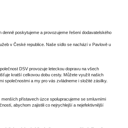
ch denně poskytujeme a provozujeme řešení dodavatelského
lužeb v České republice. Naše sídlo se nachází v Pavlově u
Společnost DSV provozuje leteckou dopravu na všech
jišťuje kratší celkovou dobu cesty. Můžete využít našich
 společnostmi a my pro vás zvládneme i složité zásilky.
v menších přístavech úzce spolupracujeme se smluvními
tí, abychom zajistili co nejrychlejší a nejefektivnější