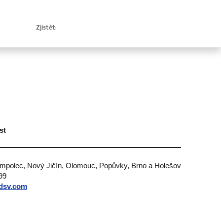
st
umpolec, Nový Jičín, Olomouc, Popůvky, Brno a Holešov
99
dsv.com