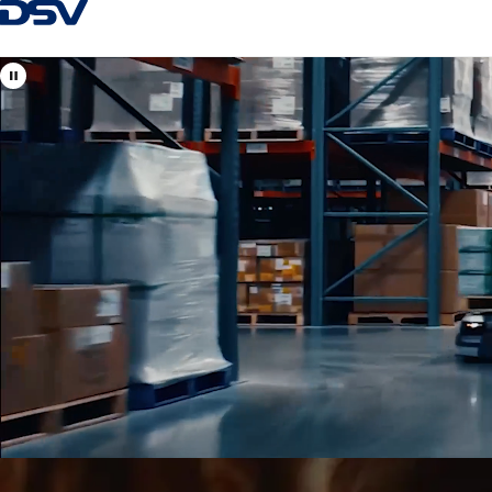
Zpět na Homepage
Zobrazit lokality DSV v
Česká republika
Vaši místní i mezinárodní odborníci na leteckou, námořní, sil
dopravu a celní odbavení.