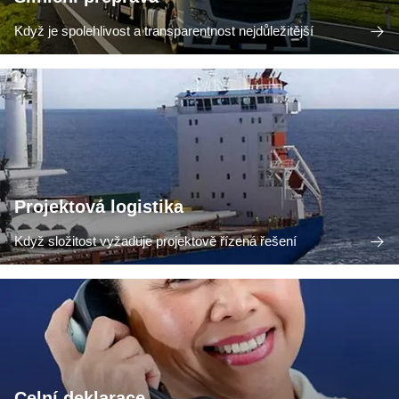
Když je spolehlivost a transparentnost nejdůležitější
Projektová logistika
Když složitost vyžaduje projektově řízená řešení
Celní deklarace