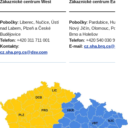
Zákaznické centrum West
Zákaznické centrum East
Pobočky
: Liberec, Nučice, Ústí
Pobočky
: Pardubice, Humpole
nad Labem, Plzeň a České
Nový Jičín, Olomouc, Popůvky
Budějovice
Brno a Holešov
Telefon
: +420 311 711 001
Telefon
: +420 540 030 999
Kontakty
:
E-mail
:
cz.sha.brq.cs@dsv.c
cz.sha.prg.cs@dsv.com