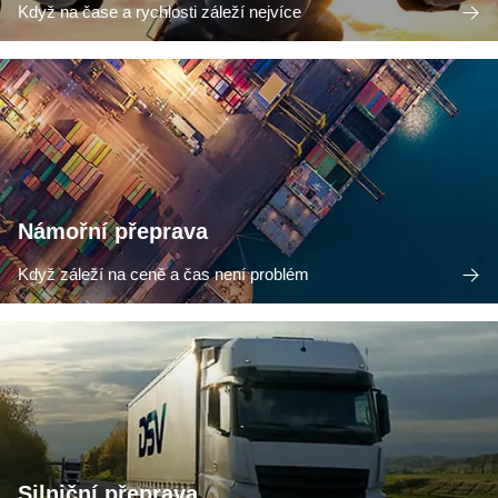
Když na čase a rychlosti záleží nejvíce
Námořní přeprava
Když záleží na ceně a čas není problém
Silniční přeprava