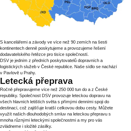
S kancelářemi a závody ve více než 90 zemích na šesti
kontinentech denně poskytujeme a provozujeme řešení
dodavatelského řetězce pro tisíce společností.
DSV je jedním z předních poskytovatelů dopravních a
logistických služeb v České republice. Naše sídlo se nachází
v Pavlově u Prahy.
Letecká přeprava
Ročně přepravujeme více než 250 000 tun do a z České
republiky. Společnost DSV provozuje leteckou dopravu na
všech hlavních letištích světa s přímými denními spoji do
destinací, což zajišťuje kratší celkovou dobu cesty. Můžete
využít našich dlouhodobých smluv na leteckou přepravu s
mnoha různými leteckými společnostmi a my pro vás
zvládneme i složité zásilky.