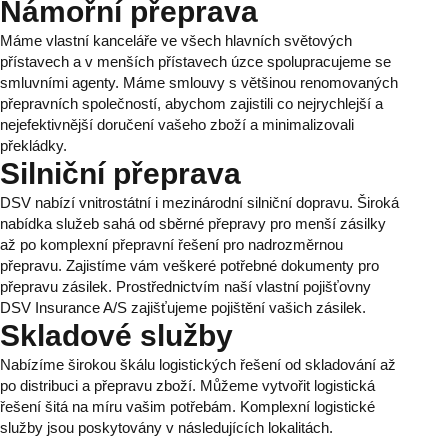
Námořní přeprava
Máme vlastní kanceláře ve všech hlavních světových
přístavech a v menších přístavech úzce spolupracujeme se
smluvními agenty. Máme smlouvy s většinou renomovaných
přepravních společností, abychom zajistili co nejrychlejší a
nejefektivnější doručení vašeho zboží a minimalizovali
překládky.
Silniční přeprava
DSV nabízí vnitrostátní i mezinárodní silniční dopravu. Široká
nabídka služeb sahá od sběrné přepravy pro menší zásilky
až po komplexní přepravní řešení pro nadrozměrnou
přepravu. Zajistíme vám veškeré potřebné dokumenty pro
přepravu zásilek. Prostřednictvím naší vlastní pojišťovny
DSV Insurance A/S zajišťujeme pojištění vašich zásilek.
Skladové služby
Nabízíme širokou škálu logistických řešení od skladování až
po distribuci a přepravu zboží. Můžeme vytvořit logistická
řešení šitá na míru vašim potřebám. Komplexní logistické
služby jsou poskytovány v následujících lokalitách.