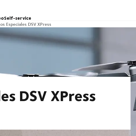
eo
Self-service
ios Especiales DSV XPress
les DSV XPress