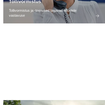
Tollivormistus
Tollivormistus ja -teenused tagavad nõuetele
vastavuse