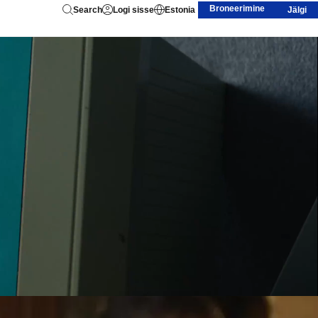
Broneerimine
Search
Logi sisse
Estonia
Jälgi