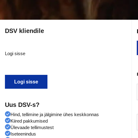
DSV kliendile
Logi sisse
Logi sisse
Uus DSV-s?
Hind, tellimine ja jälgimine ühes keskkonnas
Kiired pakkumised
Ülevaade tellimustest
Iseteenindus