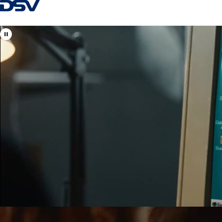
Tagasi kodulehele
Vaata DSV asukohti
Eesti
Teie kohalikud ja globaalsed spetsialistid
õhu-, mere-, maantee- ja raudteetranspordi, logistikalahendust