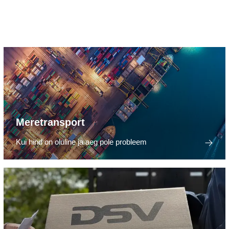
Meretransport
Kui hind on oluline ja aeg pole probleem