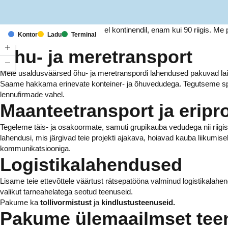
Meil on kontorid ja rajatised kuuel kontinendil, enam kui 90 riigis. 
Kontor
Ladu
Terminal
tuhandetele ettevõtetele.
Õhu- ja meretransport
Meie usaldusväärsed õhu- ja meretranspordi lahendused pakuvad laia 
Saame hakkama erinevate konteiner- ja õhuvedudega. Tegutseme spe
lennufirmade vahel.
Maanteetransport ja eripr
Tegeleme täis- ja osakoormate, samuti grupikauba vedudega nii riigi
lahendusi, mis järgivad teie projekti ajakava, hoiavad kauba liikumise
kommunikatsiooniga.
Logistikalahendused
Lisame teie ettevõttele väärtust rätsepatööna valminud logistikalahe
valikut tarneahelatega seotud teenuseid.
Pakume ka
tollivormistust
ja
kindlustusteenuseid.
Pakume ülemaailmset tee