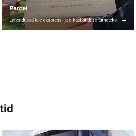
Parcel
Lahendused teie ekspress- ja e-kaubanduse tarneteks
tid