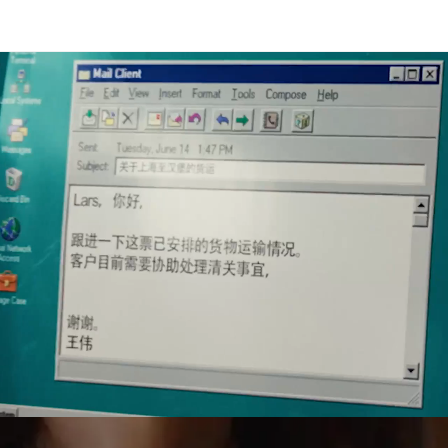
e, projektitranspordi, kullerteenuste ja tollivormistuse alal.