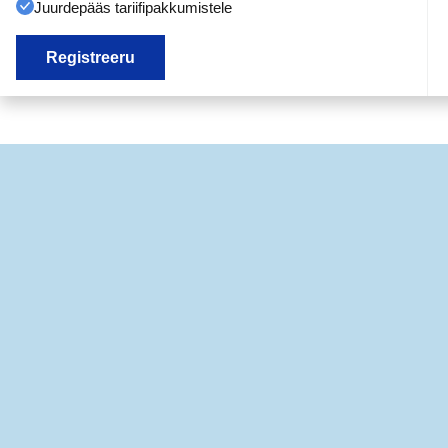
Juurdepääs tariifipakkumistele
Registreeru