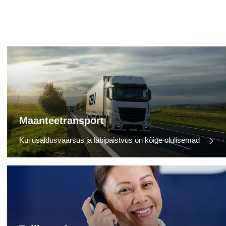
Maanteetransport
Kui usaldusväärsus ja läbipaistvus on kõige olulisemad