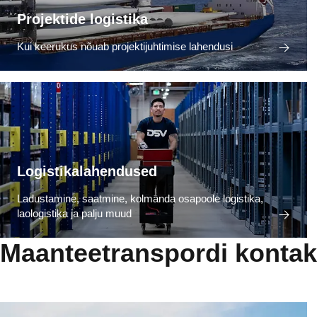
Projektide logistika
Kui keerukus nõuab projektijuhtimise lahendusi
Logistikalahendused
Ladustamine, saatmine, kolmanda osapoole logistika,
laologistika ja palju muud
Maanteetranspordi kontak