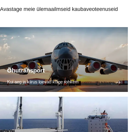
Avastage meie ülemaailmseid kaubaveoteenuseid
Õhutransport
Kui aeg ja kiirus loevad kõige rohkem