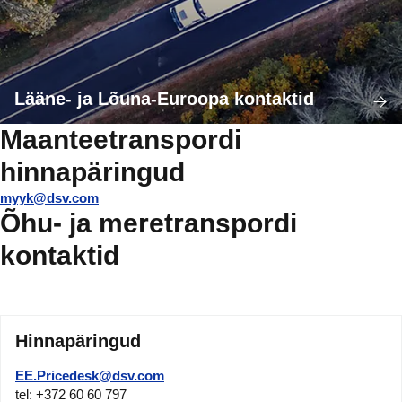
Lääne- ja Lõuna-Euroopa kontaktid
Maanteetranspordi
hinnapäringud
myyk@dsv.com
Õhu- ja meretranspordi
kontaktid
Hinnapäringud
EE.Pricedesk@dsv.com
tel: +372 60 60 797