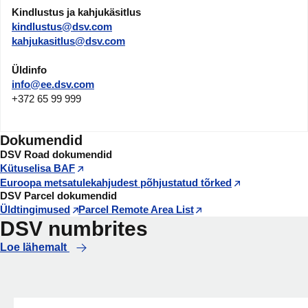
Kindlustus ja kahjukäsitlus
kindlustus@dsv.com
kahjukasitlus@dsv.com
Üldinfo
info@ee.dsv.com
+372 65 99 999
Dokumendid
DSV Road dokumendid
Kütuselisa BAF
Euroopa metsatulekahjudest põhjustatud tõrked
DSV Parcel dokumendid
Üldtingimused
Parcel Remote Area List
DSV numbrites
Loe lähemalt