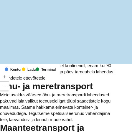
MapLibre
(C) OpenStreetMap
Meil on kontorid ja rajatised kuuel kontinendil, enam kui 90
Kontor
Ladu
Terminal
riigis. Me pakume ja haldame iga päev tarneahela lahendusi
tuhandetele ettevõtetele.
Õhu- ja meretransport
Meie usaldusväärsed õhu- ja meretranspordi lahendused
pakuvad laia valikut teenuseid igat tüüpi saadetistele kogu
maailmas. Saame hakkama erinevate konteiner- ja
õhuvedudega. Tegutseme spetsialiseerunud vahendajana
teie, laevandus- ja lennufirmade vahel.
Maanteetransport ja