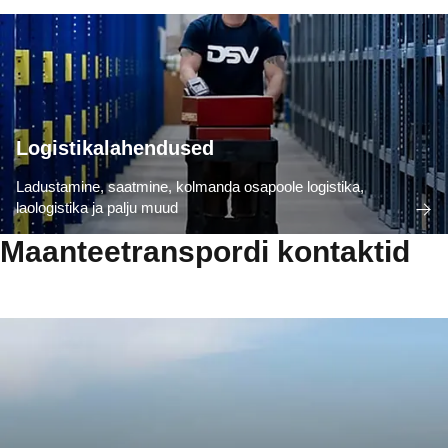
Logistikalahendused
Ladustamine, saatmine, kolmanda osapoole logistika,
laologistika ja palju muud
Maanteetranspordi kontaktid