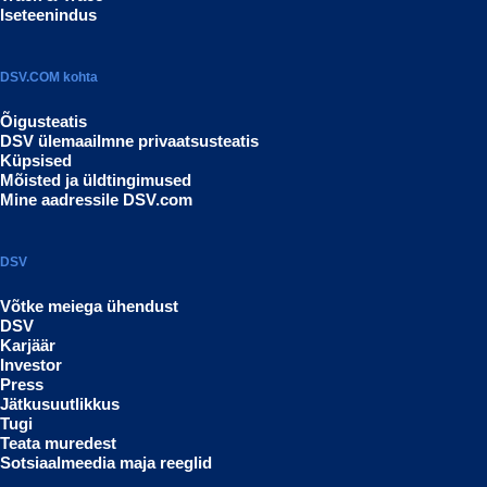
Iseteenindus
DSV.COM kohta
Õigusteatis
DSV ülemaailmne privaatsusteatis
Küpsised
Mõisted ja üldtingimused
Mine aadressile DSV.com
DSV
Võtke meiega ühendust
DSV
Karjäär
Investor
Press
Jätkusuutlikkus
Tugi
Teata muredest
Sotsiaalmeedia maja reeglid