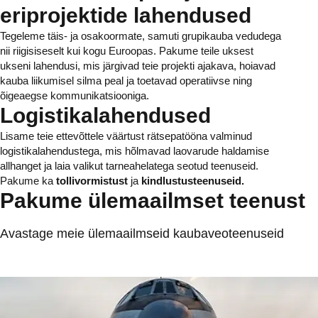
eriprojektide lahendused
Tegeleme täis- ja osakoormate, samuti grupikauba vedudega
nii riigisiseselt kui kogu Euroopas. Pakume teile uksest
ukseni lahendusi, mis järgivad teie projekti ajakava, hoiavad
kauba liikumisel silma peal ja toetavad operatiivse ning
õigeaegse kommunikatsiooniga.
Logistikalahendused
Lisame teie ettevõttele väärtust rätsepatööna valminud
logistikalahendustega, mis hõlmavad laovarude haldamise
allhanget ja laia valikut tarneahelatega seotud teenuseid.
Pakume ka
tollivormistust
ja
kindlustusteenuseid.
Pakume ülemaailmset teenust
Avastage meie ülemaailmseid kaubaveoteenuseid