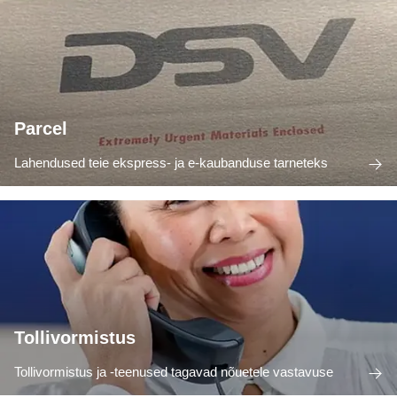
Parcel
Lahendused teie ekspress- ja e-kaubanduse tarneteks
Tollivormistus
Tollivormistus ja -teenused tagavad nõuetele vastavuse