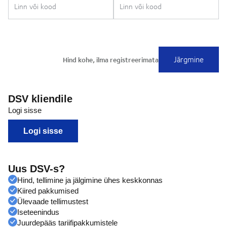
DSV kliendile
Logi sisse
Logi sisse
Uus DSV-s?
Hind, tellimine ja jälgimine ühes keskkonnas
Kiired pakkumised
Ülevaade tellimustest
Iseteenindus
Juurdepääs tariifipakkumistele