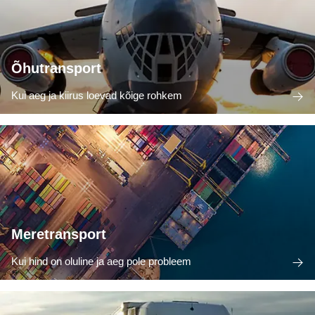
Õhutransport
Kui aeg ja kiirus loevad kõige rohkem
Meretransport
Kui hind on oluline ja aeg pole probleem