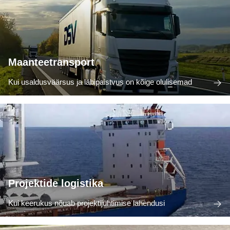
Maanteetransport
Kui usaldusväärsus ja läbipaistvus on kõige olulisemad
Projektide logistika
Kui keerukus nõuab projektijuhtimise lahendusi