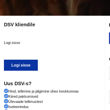
DSV kliendile
Logi sisse
Logi sisse
Uus DSV-s?
Hind, tellimine ja jälgimine ühes keskkonnas
Kiired pakkumised
Ülevaade tellimustest
Iseteenindus