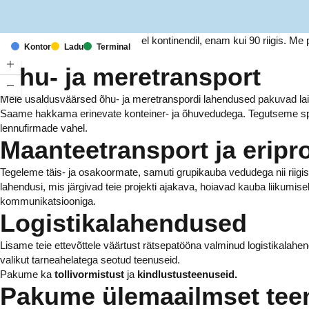
Meil on kontorid ja rajatised kuuel kontinendil, enam kui 90 riigis. 
Kontor
Ladu
Terminal
tuhandetele ettevõtetele.
Õhu- ja meretransport
Meie usaldusväärsed õhu- ja meretranspordi lahendused pakuvad laia 
Saame hakkama erinevate konteiner- ja õhuvedudega. Tegutseme spe
lennufirmade vahel.
Maanteetransport ja eripr
Tegeleme täis- ja osakoormate, samuti grupikauba vedudega nii riigi
lahendusi, mis järgivad teie projekti ajakava, hoiavad kauba liikumise
kommunikatsiooniga.
Logistikalahendused
Lisame teie ettevõttele väärtust rätsepatööna valminud logistikalahe
valikut tarneahelatega seotud teenuseid.
Pakume ka
tollivormistust
ja
kindlustusteenuseid.
Pakume ülemaailmset tee