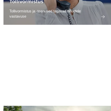
Tollivormistus
Tollivormistus ja -teenused tagavad nõuetele
vastavuse