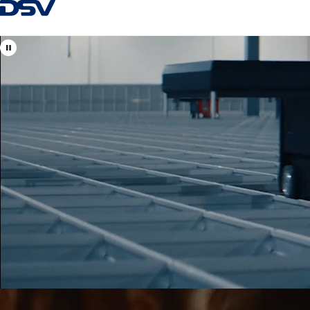
Tagasi kodulehele
Vaata DSV asukohti
Eesti
Teie kohalikud ja globaalsed spetsialistid
õhu-, mere-, maantee- ja raudteetranspordi, logistikalahendust