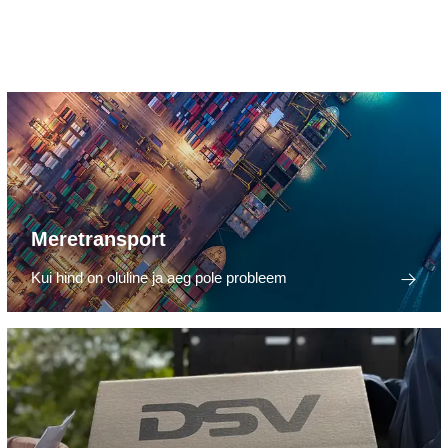
Meretransport
Kui hind on oluline ja aeg pole probleem