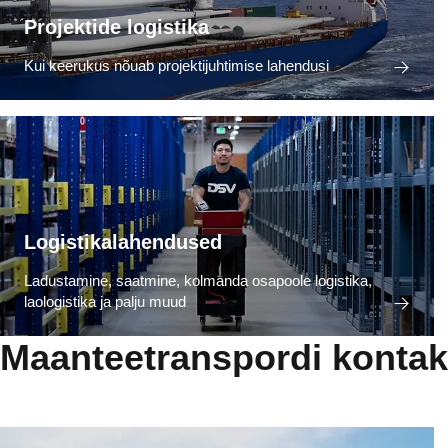
Projektide logistika
Kui keerukus nõuab projektijuhtimise lahendusi
Logistikalahendused
Ladustamine, saatmine, kolmanda osapoole logistika,
laologistika ja palju muud
Maanteetranspordi kontak