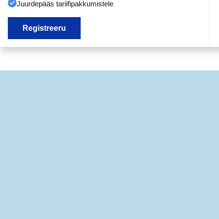
Juurdepääs tariifipakkumistele
Registreeru