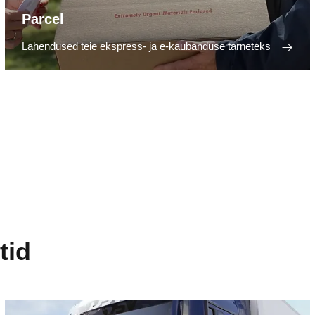
Parcel
Lahendused teie ekspress- ja e-kaubanduse tarneteks
tid