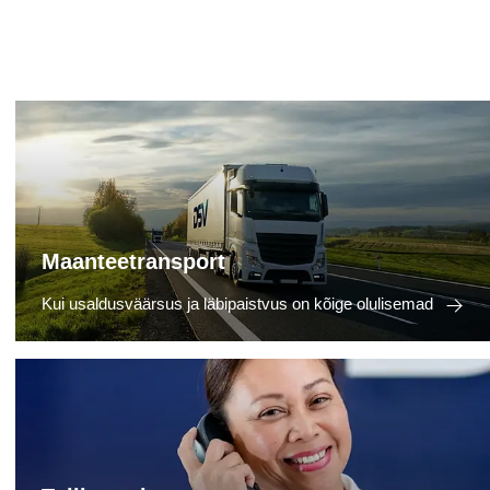
Maanteetransport
Kui usaldusväärsus ja läbipaistvus on kõige olulisemad