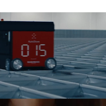
e, projektitranspordi, kullerteenuste ja tollivormistuse alal.