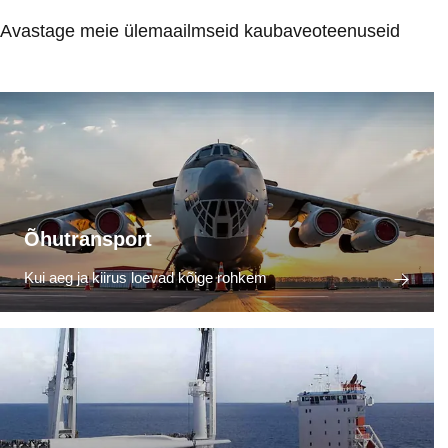
Avastage meie ülemaailmseid kaubaveoteenuseid
Õhutransport
Kui aeg ja kiirus loevad kõige rohkem