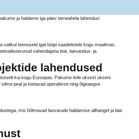
Me pakume ja haldame iga päev tarneahela lahendusi
valikut teenuseid igat tüüpi saadetistele kogu maailmas.
tsialiseerunud vahendajana teie, laevandus- ja
ojektide lahendused
siseselt kui kogu Euroopas. Pakume teile uksest ukseni
l silma peal ja toetavad operatiivse ning õigeaegse
ndustega, mis hõlmavad laovarude haldamise allhanget ja laia
nust