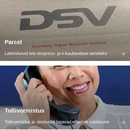
Parcel
Lahendused teie ekspress- ja e-kaubanduse tarneteks
Tollivormistus
Tollivormistus ja -teenused tagavad nõuetele vastavuse