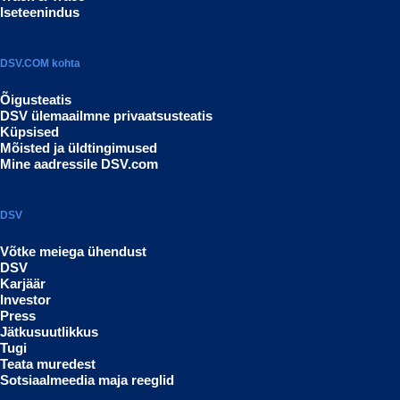
Iseteenindus
DSV.COM kohta
Õigusteatis
DSV ülemaailmne privaatsusteatis
Küpsised
Mõisted ja üldtingimused
Mine aadressile DSV.com
DSV
Võtke meiega ühendust
DSV
Karjäär
Investor
Press
Jätkusuutlikkus
Tugi
Teata muredest
Sotsiaalmeedia maja reeglid