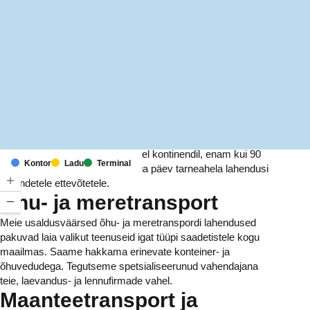
MapLibre
(C) OpenStreetMap
Meil on kontorid ja rajatised kuuel kontinendil, enam kui 90
Kontor
Ladu
Terminal
riigis. Me pakume ja haldame iga päev tarneahela lahendusi
tuhandetele ettevõtetele.
Õhu- ja meretransport
Meie usaldusväärsed õhu- ja meretranspordi lahendused
pakuvad laia valikut teenuseid igat tüüpi saadetistele kogu
maailmas. Saame hakkama erinevate konteiner- ja
õhuvedudega. Tegutseme spetsialiseerunud vahendajana
teie, laevandus- ja lennufirmade vahel.
Maanteetransport ja