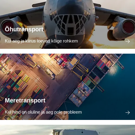
Õhutransport
Kui aeg ja kiirus loevad kõige rohkem
Meretransport
Kui hind on oluline ja aeg pole probleem