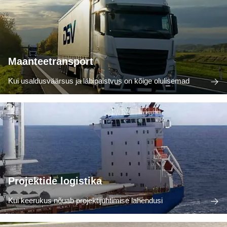
Maanteetransport
Kui usaldusväärsus ja läbipaistvus on kõige olulisemad
Projektide logistika
Kui keerukus nõuab projektijuhtimise lahendusi