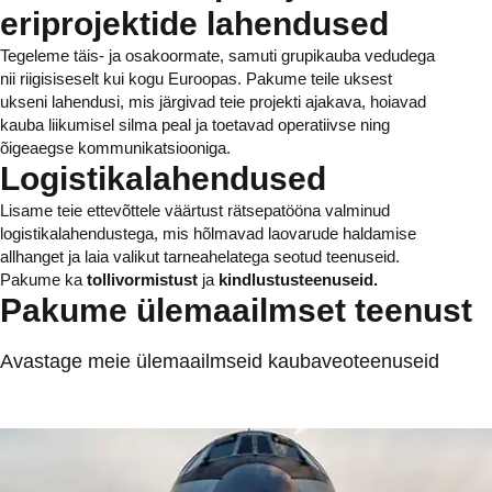
eriprojektide lahendused
Tegeleme täis- ja osakoormate, samuti grupikauba vedudega
nii riigisiseselt kui kogu Euroopas. Pakume teile uksest
ukseni lahendusi, mis järgivad teie projekti ajakava, hoiavad
kauba liikumisel silma peal ja toetavad operatiivse ning
õigeaegse kommunikatsiooniga.
Logistikalahendused
Lisame teie ettevõttele väärtust rätsepatööna valminud
logistikalahendustega, mis hõlmavad laovarude haldamise
allhanget ja laia valikut tarneahelatega seotud teenuseid.
Pakume ka
tollivormistust
ja
kindlustusteenuseid.
Pakume ülemaailmset teenust
Avastage meie ülemaailmseid kaubaveoteenuseid