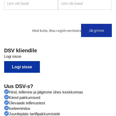
DSV kliendile
Logi sisse
Logi sisse
Uus DSV-s?
Hind, tellimine ja jälgimine ühes keskkonnas
Kiired pakkumised
Ülevaade tellimustest
Iseteenindus
Juurdepääs tariifipakkumistele