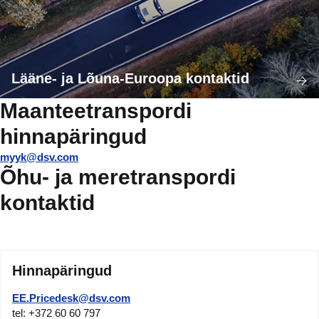
Lääne- ja Lõuna-Euroopa kontaktid
Maanteetranspordi
hinnapäringud
myyk@dsv.com
Õhu- ja meretranspordi
kontaktid
Hinnapäringud
EE.Pricedesk@dsv.com
tel: +372 60 60 797