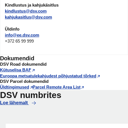
Kindlustus ja kahjukäsitlus
kindlustus@dsv.com
kahjukasitlus@dsv.com
Üldinfo
info@ee.dsv.com
+372 65 99 999
Dokumendid
DSV Road dokumendid
Kütuselisa BAF
Euroopa metsatulekahjudest põhjustatud tõrked
DSV Parcel dokumendid
Üldtingimused
Parcel Remote Area List
DSV numbrites
Loe lähemalt