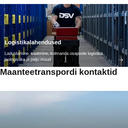
Logistikalahendused
Ladustamine, saatmine, kolmanda osapoole logistika,
laologistika ja palju muud
Maanteetranspordi kontaktid