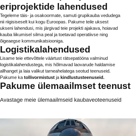
eriprojektide lahendused
Tegeleme täis- ja osakoormate, samuti grupikauba vedudega
nii riigisiseselt kui kogu Euroopas. Pakume teile uksest
ukseni lahendusi, mis järgivad teie projekti ajakava, hoiavad
kauba liikumisel silma peal ja toetavad operatiivse ning
õigeaegse kommunikatsiooniga.
Logistikalahendused
Lisame teie ettevõttele väärtust rätsepatööna valminud
logistikalahendustega, mis hõlmavad laovarude haldamise
allhanget ja laia valikut tarneahelatega seotud teenuseid.
Pakume ka
tollivormistust
ja
kindlustusteenuseid.
Pakume ülemaailmset teenust
Avastage meie ülemaailmseid kaubaveoteenuseid