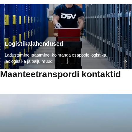
Logistikalahendused
Ladustamine, saatmine, kolmanda osapoole logistika,
laologistika ja palju muud
Maanteetranspordi kontaktid