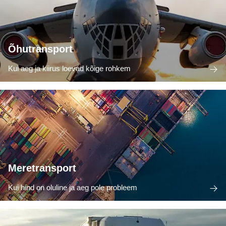
Õhutransport
Kui aeg ja kiirus loevad kõige rohkem
Meretransport
Kui hind on oluline ja aeg pole probleem