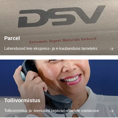
Parcel
Lahendused teie ekspress- ja e-kaubanduse tarneteks
Tollivormistus
Tollivormistus ja -teenused tagavad nõuetele vastavuse