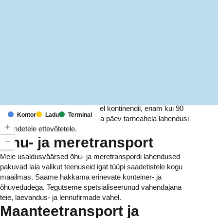
MapLibre
(C) OpenStreetMap
Meil on kontorid ja rajatised kuuel kontinendil, enam kui 90
Kontor
Ladu
Terminal
riigis. Me pakume ja haldame iga päev tarneahela lahendusi
tuhandetele ettevõtetele.
Õhu- ja meretransport
Meie usaldusväärsed õhu- ja meretranspordi lahendused
pakuvad laia valikut teenuseid igat tüüpi saadetistele kogu
maailmas. Saame hakkama erinevate konteiner- ja
õhuvedudega. Tegutseme spetsialiseerunud vahendajana
teie, laevandus- ja lennufirmade vahel.
Maanteetransport ja