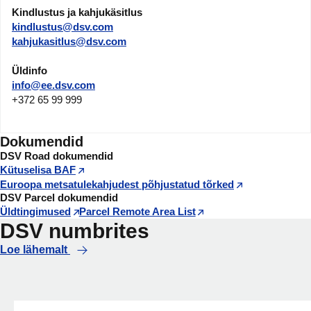
Kindlustus ja kahjukäsitlus
kindlustus@dsv.com
kahjukasitlus@dsv.com
Üldinfo
info@ee.dsv.com
+372 65 99 999
Dokumendid
DSV Road dokumendid
Kütuselisa BAF
Euroopa metsatulekahjudest põhjustatud tõrked
DSV Parcel dokumendid
Üldtingimused
Parcel Remote Area List
DSV numbrites
Loe lähemalt