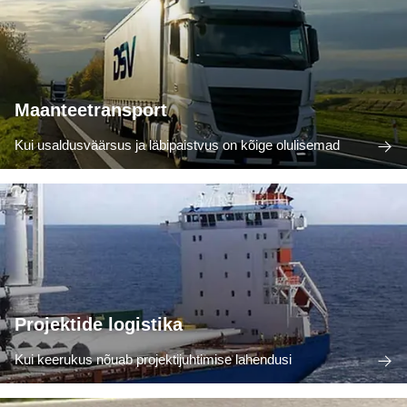
Maanteetransport
Kui usaldusväärsus ja läbipaistvus on kõige olulisemad
Projektide logistika
Kui keerukus nõuab projektijuhtimise lahendusi