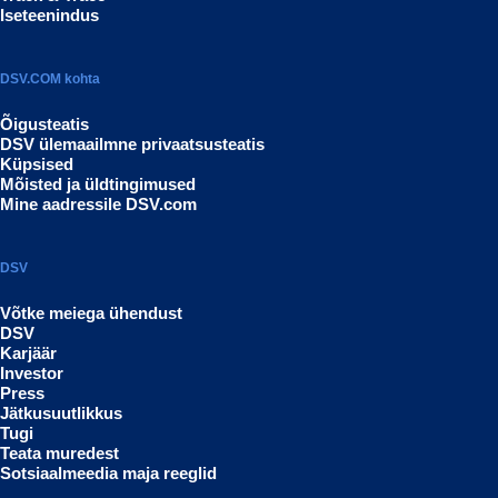
Iseteenindus
DSV.COM kohta
Õigusteatis
DSV ülemaailmne privaatsusteatis
Küpsised
Mõisted ja üldtingimused
Mine aadressile DSV.com
DSV
Võtke meiega ühendust
DSV
Karjäär
Investor
Press
Jätkusuutlikkus
Tugi
Teata muredest
Sotsiaalmeedia maja reeglid