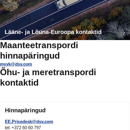
Lääne- ja Lõuna-Euroopa kontaktid
Maanteetranspordi
hinnapäringud
myyk@dsv.com
Õhu- ja meretranspordi
kontaktid
Hinnapäringud
EE.Pricedesk@dsv.com
tel: +372 60 60 797