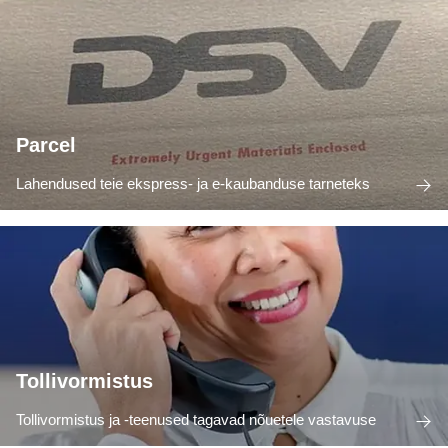
Parcel
Lahendused teie ekspress- ja e-kaubanduse tarneteks
Tollivormistus
Tollivormistus ja -teenused tagavad nõuetele vastavuse