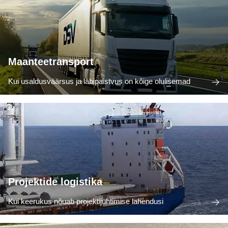
Maanteetransport
Kui usaldusväärsus ja läbipaistvus on kõige olulisemad
Projektide logistika
Kui keerukus nõuab projektijuhtimise lahendusi