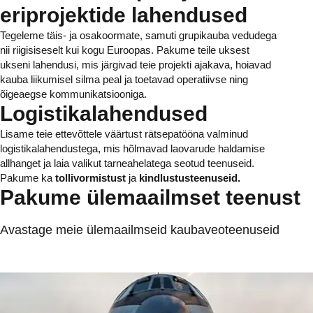
eriprojektide lahendused
Tegeleme täis- ja osakoormate, samuti grupikauba vedudega
nii riigisiseselt kui kogu Euroopas. Pakume teile uksest
ukseni lahendusi, mis järgivad teie projekti ajakava, hoiavad
kauba liikumisel silma peal ja toetavad operatiivse ning
õigeaegse kommunikatsiooniga.
Logistikalahendused
Lisame teie ettevõttele väärtust rätsepatööna valminud
logistikalahendustega, mis hõlmavad laovarude haldamise
allhanget ja laia valikut tarneahelatega seotud teenuseid.
Pakume ka
tollivormistust
ja
kindlustusteenuseid.
Pakume ülemaailmset teenust
Avastage meie ülemaailmseid kaubaveoteenuseid