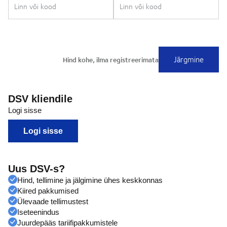
DSV kliendile
Logi sisse
Logi sisse
Uus DSV-s?
Hind, tellimine ja jälgimine ühes keskkonnas
Kiired pakkumised
Ülevaade tellimustest
Iseteenindus
Juurdepääs tariifipakkumistele