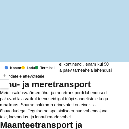
MapLibre
(C) OpenStreetMap
Meil on kontorid ja rajatised kuuel kontinendil, enam kui 90
Kontor
Ladu
Terminal
riigis. Me pakume ja haldame iga päev tarneahela lahendusi
tuhandetele ettevõtetele.
Õhu- ja meretransport
Meie usaldusväärsed õhu- ja meretranspordi lahendused
pakuvad laia valikut teenuseid igat tüüpi saadetistele kogu
maailmas. Saame hakkama erinevate konteiner- ja
õhuvedudega. Tegutseme spetsialiseerunud vahendajana
teie, laevandus- ja lennufirmade vahel.
Maanteetransport ja