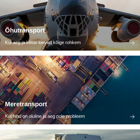
Õhutransport
Kui aeg ja kiirus loevad kõige rohkem
Meretransport
Kui hind on oluline ja aeg pole probleem