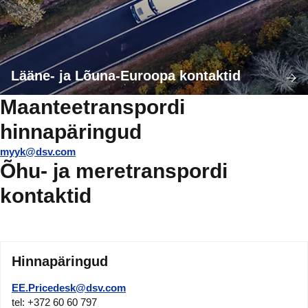
Lääne- ja Lõuna-Euroopa kontaktid
Maanteetranspordi
hinnapäringud
myyk@dsv.com
Õhu- ja meretranspordi
kontaktid
Hinnapäringud
EE.Pricedesk@dsv.com
tel: +372 60 60 797