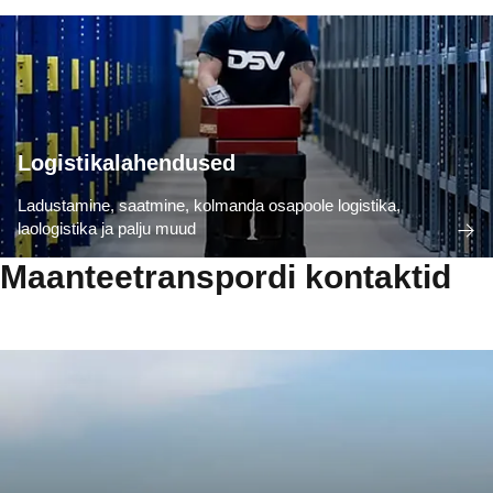
Logistikalahendused
Ladustamine, saatmine, kolmanda osapoole logistika,
laologistika ja palju muud
Maanteetranspordi kontaktid