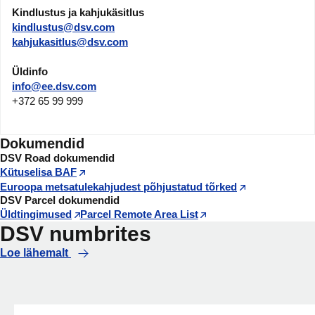
Kindlustus ja kahjukäsitlus
kindlustus@dsv.com
kahjukasitlus@dsv.com
Üldinfo
info@ee.dsv.com
+372 65 99 999
Dokumendid
DSV Road dokumendid
Kütuselisa BAF
Euroopa metsatulekahjudest põhjustatud tõrked
DSV Parcel dokumendid
Üldtingimused
Parcel Remote Area List
DSV numbrites
Loe lähemalt