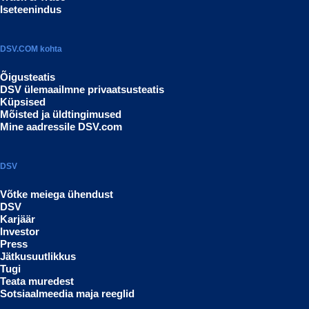
Iseteenindus
DSV.COM kohta
Õigusteatis
DSV ülemaailmne privaatsusteatis
Küpsised
Mõisted ja üldtingimused
Mine aadressile DSV.com
DSV
Võtke meiega ühendust
DSV
Karjäär
Investor
Press
Jätkusuutlikkus
Tugi
Teata muredest
Sotsiaalmeedia maja reeglid