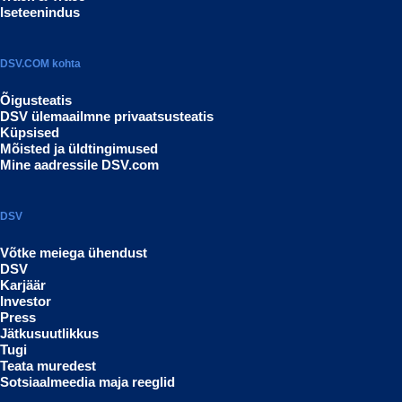
Iseteenindus
DSV.COM kohta
Õigusteatis
DSV ülemaailmne privaatsusteatis
Küpsised
Mõisted ja üldtingimused
Mine aadressile DSV.com
DSV
Võtke meiega ühendust
DSV
Karjäär
Investor
Press
Jätkusuutlikkus
Tugi
Teata muredest
Sotsiaalmeedia maja reeglid