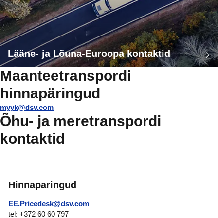
Lääne- ja Lõuna-Euroopa kontaktid
Maanteetranspordi
hinnapäringud
myyk@dsv.com
Õhu- ja meretranspordi
kontaktid
Hinnapäringud
EE.Pricedesk@dsv.com
tel: +372 60 60 797