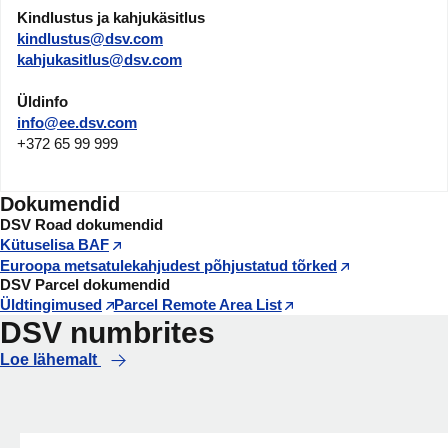
Kindlustus ja kahjukäsitlus
kindlustus@dsv.com
kahjukasitlus@dsv.com
Üldinfo
info@ee.dsv.com
+372 65 99 999
Dokumendid
DSV Road dokumendid
Kütuselisa BAF
Euroopa metsatulekahjudest põhjustatud tõrked
DSV Parcel dokumendid
Üldtingimused
Parcel Remote Area List
DSV numbrites
Loe lähemalt