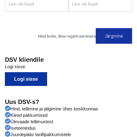
DSV kliendile
Logi sisse
Logi sisse
Uus DSV-s?
Hind, tellimine ja jälgimine ühes keskkonnas
Kiired pakkumised
Ülevaade tellimustest
Iseteenindus
Juurdepääs tariifipakkumistele