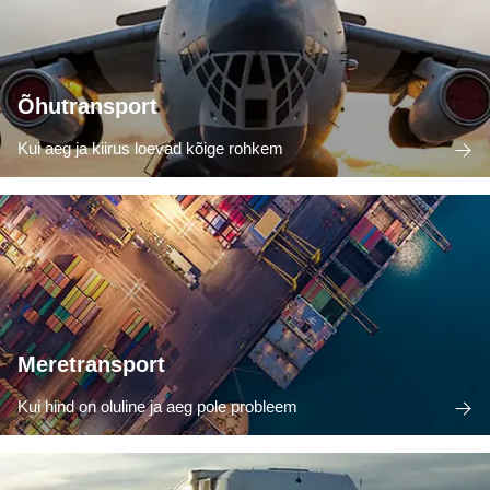
Õhutransport
Kui aeg ja kiirus loevad kõige rohkem
Meretransport
Kui hind on oluline ja aeg pole probleem