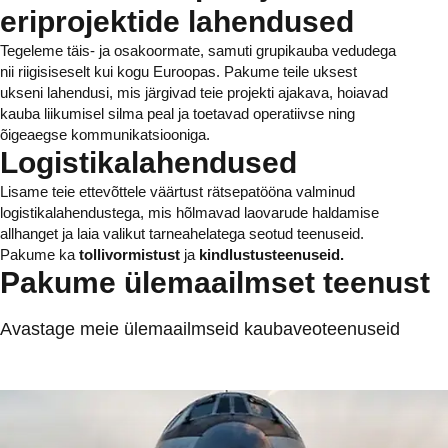
eriprojektide lahendused
Tegeleme täis- ja osakoormate, samuti grupikauba vedudega
nii riigisiseselt kui kogu Euroopas. Pakume teile uksest
ukseni lahendusi, mis järgivad teie projekti ajakava, hoiavad
kauba liikumisel silma peal ja toetavad operatiivse ning
õigeaegse kommunikatsiooniga.
Logistikalahendused
Lisame teie ettevõttele väärtust rätsepatööna valminud
logistikalahendustega, mis hõlmavad laovarude haldamise
allhanget ja laia valikut tarneahelatega seotud teenuseid.
Pakume ka
tollivormistust
ja
kindlustusteenuseid.
Pakume ülemaailmset teenust
Avastage meie ülemaailmseid kaubaveoteenuseid