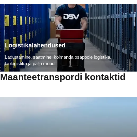
Logistikalahendused
Ladustamine, saatmine, kolmanda osapoole logistika,
laologistika ja palju muud
Maanteetranspordi kontaktid