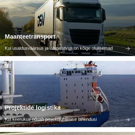
Maanteetransport
Kui usaldusväärsus ja läbipaistvus on kõige olulisemad
Projektide logistika
Kui keerukus nõuab projektijuhtimise lahendusi