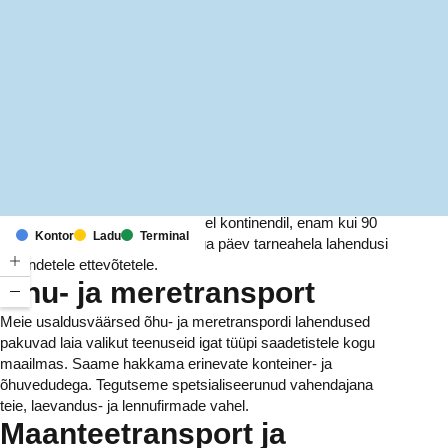
MapLibre
(C) OpenStreetMap
Meil on kontorid ja rajatised kuuel kontinendil, enam kui 90
Kontor
Ladu
Terminal
riigis. Me pakume ja haldame iga päev tarneahela lahendusi
tuhandetele ettevõtetele.
Õhu- ja meretransport
Meie usaldusväärsed õhu- ja meretranspordi lahendused
pakuvad laia valikut teenuseid igat tüüpi saadetistele kogu
maailmas. Saame hakkama erinevate konteiner- ja
õhuvedudega. Tegutseme spetsialiseerunud vahendajana
teie, laevandus- ja lennufirmade vahel.
Maanteetransport ja