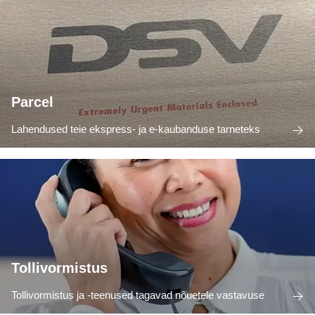
Parcel
Lahendused teie ekspress- ja e-kaubanduse tarneteks
Tollivormistus
Tollivormistus ja -teenused tagavad nõuetele vastavuse