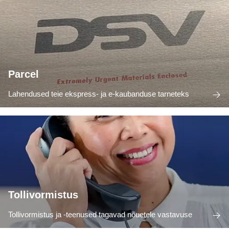
Parcel
Lahendused teie ekspress- ja e-kaubanduse tarneteks
Tollivormistus
Tollivormistus ja -teenused tagavad nõuetele vastavuse