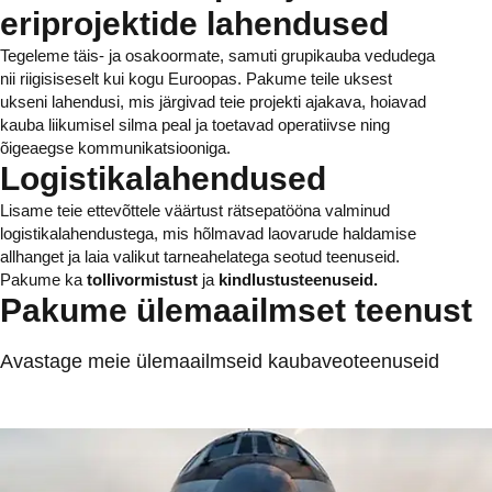
eriprojektide lahendused
Tegeleme täis- ja osakoormate, samuti grupikauba vedudega
nii riigisiseselt kui kogu Euroopas. Pakume teile uksest
ukseni lahendusi, mis järgivad teie projekti ajakava, hoiavad
kauba liikumisel silma peal ja toetavad operatiivse ning
õigeaegse kommunikatsiooniga.
Logistikalahendused
Lisame teie ettevõttele väärtust rätsepatööna valminud
logistikalahendustega, mis hõlmavad laovarude haldamise
allhanget ja laia valikut tarneahelatega seotud teenuseid.
Pakume ka
tollivormistust
ja
kindlustusteenuseid.
Pakume ülemaailmset teenust
Avastage meie ülemaailmseid kaubaveoteenuseid