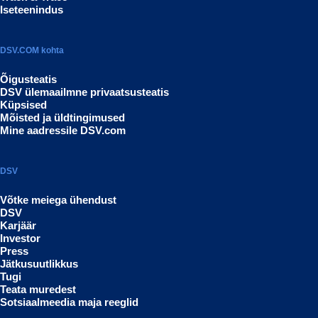
Iseteenindus
DSV.COM kohta
Õigusteatis
DSV ülemaailmne privaatsusteatis
Küpsised
Mõisted ja üldtingimused
Mine aadressile DSV.com
DSV
Võtke meiega ühendust
DSV
Karjäär
Investor
Press
Jätkusuutlikkus
Tugi
Teata muredest
Sotsiaalmeedia maja reeglid