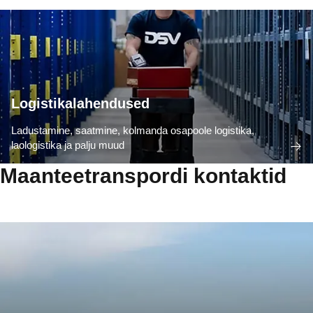
Logistikalahendused
Ladustamine, saatmine, kolmanda osapoole logistika,
laologistika ja palju muud
Maanteetranspordi kontaktid