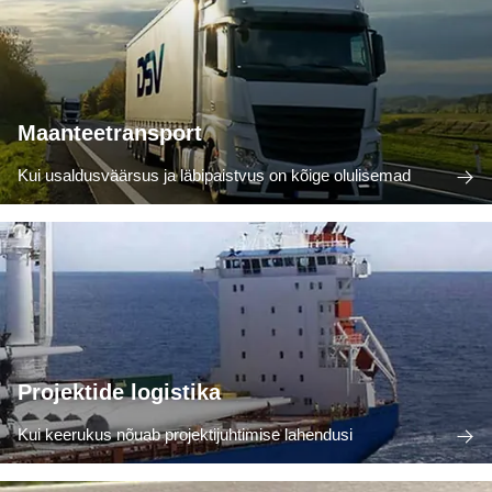
Maanteetransport
Kui usaldusväärsus ja läbipaistvus on kõige olulisemad
Projektide logistika
Kui keerukus nõuab projektijuhtimise lahendusi