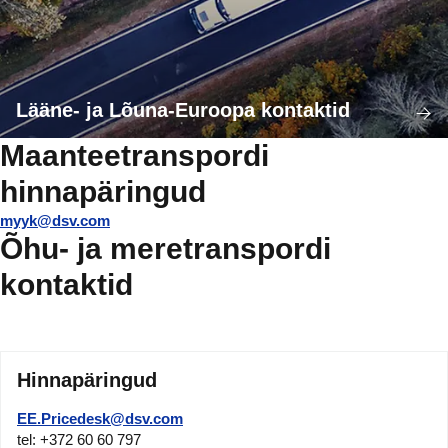
Lääne- ja Lõuna-Euroopa kontaktid
Maanteetranspordi
hinnapäringud
myyk@dsv.com
Õhu- ja meretranspordi
kontaktid
Hinnapäringud
EE.Pricedesk@dsv.com
tel: +372 60 60 797