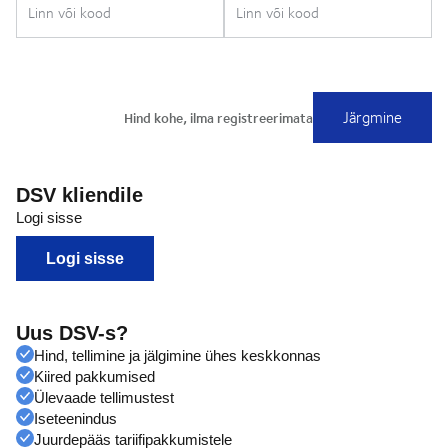
DSV kliendile
Logi sisse
Logi sisse
Uus DSV-s?
Hind, tellimine ja jälgimine ühes keskkonnas
Kiired pakkumised
Ülevaade tellimustest
Iseteenindus
Juurdepääs tariifipakkumistele