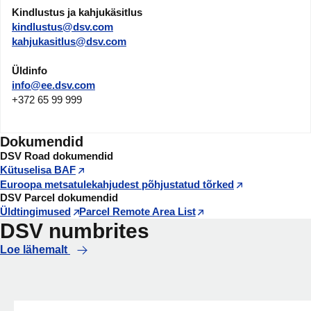
Kindlustus ja kahjukäsitlus
kindlustus@dsv.com
kahjukasitlus@dsv.com
Üldinfo
info@ee.dsv.com
+372 65 99 999
Dokumendid
DSV Road dokumendid
Kütuselisa BAF
Euroopa metsatulekahjudest põhjustatud tõrked
DSV Parcel dokumendid
Üldtingimused
Parcel Remote Area List
DSV numbrites
Loe lähemalt