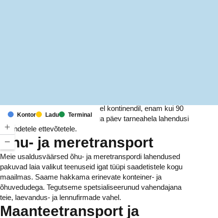
MapLibre
(C) OpenStreetMap
Meil on kontorid ja rajatised kuuel kontinendil, enam kui 90
Kontor
Ladu
Terminal
riigis. Me pakume ja haldame iga päev tarneahela lahendusi
tuhandetele ettevõtetele.
Õhu- ja meretransport
Meie usaldusväärsed õhu- ja meretranspordi lahendused
pakuvad laia valikut teenuseid igat tüüpi saadetistele kogu
maailmas. Saame hakkama erinevate konteiner- ja
õhuvedudega. Tegutseme spetsialiseerunud vahendajana
teie, laevandus- ja lennufirmade vahel.
Maanteetransport ja