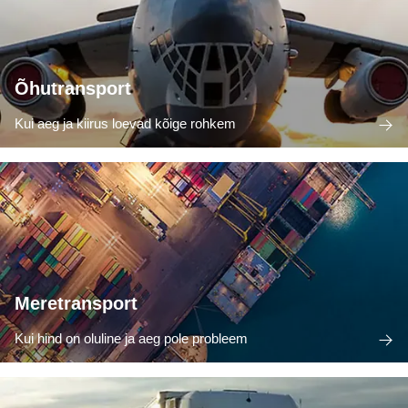
Õhutransport
Kui aeg ja kiirus loevad kõige rohkem
Meretransport
Kui hind on oluline ja aeg pole probleem