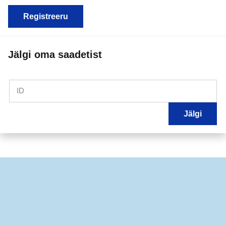
Registreeru
Jälgi oma saadetist
ID
Jälgi