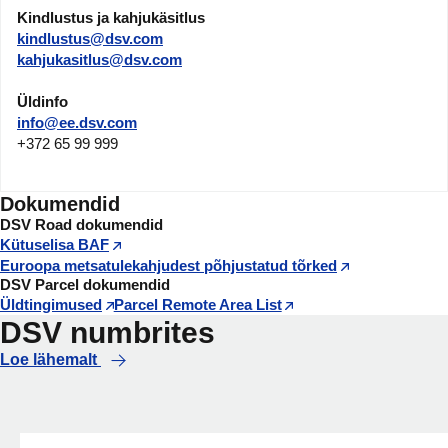
Kindlustus ja kahjukäsitlus
kindlustus@dsv.com
kahjukasitlus@dsv.com
Üldinfo
info@ee.dsv.com
+372 65 99 999
Dokumendid
DSV Road dokumendid
Kütuselisa BAF
Euroopa metsatulekahjudest põhjustatud tõrked
DSV Parcel dokumendid
Üldtingimused
Parcel Remote Area List
DSV numbrites
Loe lähemalt