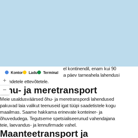
MapLibre
(C) OpenStreetMap
Meil on kontorid ja rajatised kuuel kontinendil, enam kui 90
Kontor
Ladu
Terminal
riigis. Me pakume ja haldame iga päev tarneahela lahendusi
tuhandetele ettevõtetele.
Õhu- ja meretransport
Meie usaldusväärsed õhu- ja meretranspordi lahendused
pakuvad laia valikut teenuseid igat tüüpi saadetistele kogu
maailmas. Saame hakkama erinevate konteiner- ja
õhuvedudega. Tegutseme spetsialiseerunud vahendajana
teie, laevandus- ja lennufirmade vahel.
Maanteetransport ja