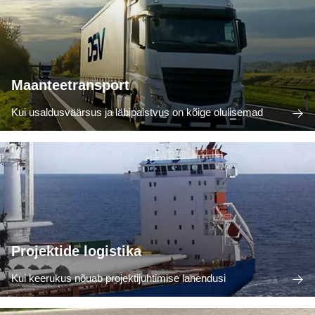
Maanteetransport
Kui usaldusväärsus ja läbipaistvus on kõige olulisemad
Projektide logistika
Kui keerukus nõuab projektijuhtimise lahendusi