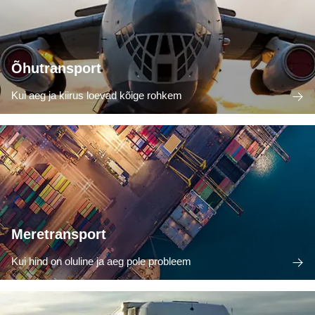
Õhutransport
Kui aeg ja kiirus loevad kõige rohkem
Meretransport
Kui hind on oluline ja aeg pole probleem