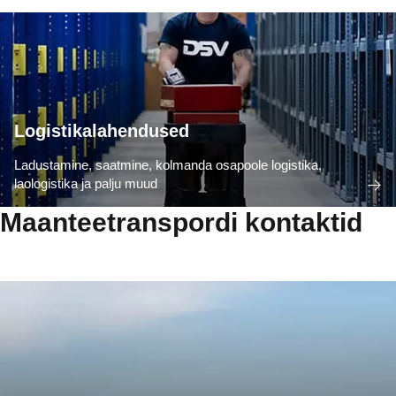
Logistikalahendused
Ladustamine, saatmine, kolmanda osapoole logistika,
laologistika ja palju muud
Maanteetranspordi kontaktid