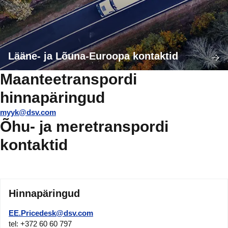
Lääne- ja Lõuna-Euroopa kontaktid
Maanteetranspordi
hinnapäringud
myyk@dsv.com
Õhu- ja meretranspordi
kontaktid
Hinnapäringud
EE.Pricedesk@dsv.com
tel: +372 60 60 797