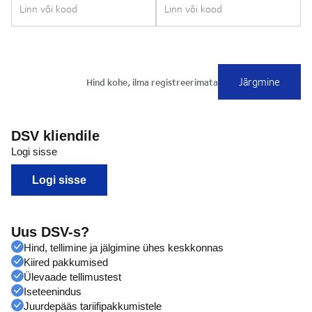
DSV kliendile
Logi sisse
Logi sisse
Uus DSV-s?
Hind, tellimine ja jälgimine ühes keskkonnas
Kiired pakkumised
Ülevaade tellimustest
Iseteenindus
Juurdepääs tariifipakkumistele