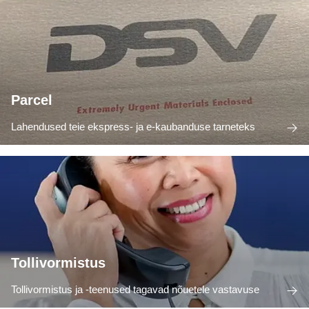
Parcel
Lahendused teie ekspress- ja e-kaubanduse tarneteks
Tollivormistus
Tollivormistus ja -teenused tagavad nõuetele vastavuse