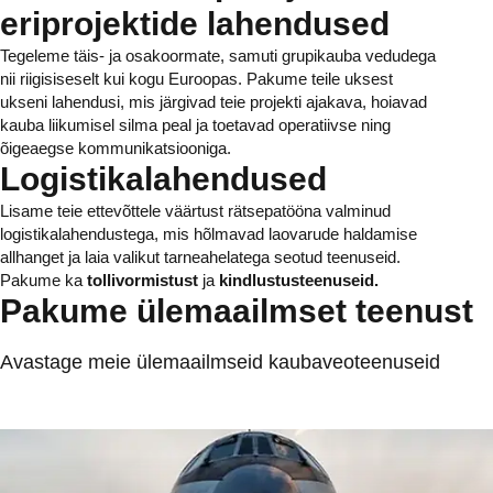
eriprojektide lahendused
Tegeleme täis- ja osakoormate, samuti grupikauba vedudega
nii riigisiseselt kui kogu Euroopas. Pakume teile uksest
ukseni lahendusi, mis järgivad teie projekti ajakava, hoiavad
kauba liikumisel silma peal ja toetavad operatiivse ning
õigeaegse kommunikatsiooniga.
Logistikalahendused
Lisame teie ettevõttele väärtust rätsepatööna valminud
logistikalahendustega, mis hõlmavad laovarude haldamise
allhanget ja laia valikut tarneahelatega seotud teenuseid.
Pakume ka
tollivormistust
ja
kindlustusteenuseid.
Pakume ülemaailmset teenust
Avastage meie ülemaailmseid kaubaveoteenuseid