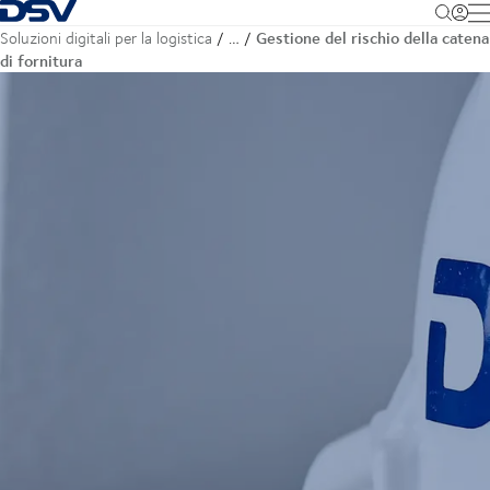
Torna alla pagina iniziale
M
Gestione del rischio della catena
Soluzioni digitali per la logistica
…
di fornitura