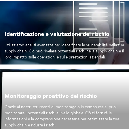
Identificazione e valutazione del rischio
Utilizziamo analisi avanzate per identificare le vulnerabilità nella tua
supply chain. Ciò può rivelare potenziali rischi nella supply chain e il
loro impatto sulle operazioni e sulle prestazioni aziendali.
Monitoraggio proattivo del rischio
Grazie ai nostri strumenti di monitoraggio in tempo reale, puoi
monitorare i potenziali rischi a livello globale. Ciò ti fornirà le
informazioni e la comprensione necessarie per ottimizzare la tua
supply chain e ridurre i rischi.