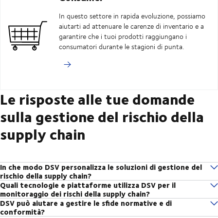
In questo settore in rapida evoluzione, possiamo
aiutarti ad attenuare le carenze di inventario e a
garantire che i tuoi prodotti raggiungano i
consumatori durante le stagioni di punta.
Le risposte alle tue domande
sulla gestione del rischio della
supply chain
In che modo DSV personalizza le soluzioni di gestione del
rischio della supply chain?
Quali tecnologie e piattaforme utilizza DSV per il
Per creare la soluzione di gestione del rischio più adatta alla tua azienda,
monitoraggio dei rischi della supply chain?
il nostro team di esperti inizia sempre con un'analisi approfondita delle
DSV può aiutare a gestire le sfide normative e di
Offriamo una serie di soluzioni all'avanguardia in grado di monitorare il
sfide specifiche che deve affrontare la tua azienda. Consideriamo la tua
conformità?
rischio nella tua supply chain. Ad esempio, i servizi di gestione della
supply chain end-to-end e offriamo soluzioni adatte alle tue esigenze. Il