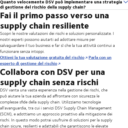
Quanto velocemente DSV può implementare una strategia
Sì, abbiamo decenni di esperienza nel settore della logistica in settori
catena di approvvidìgionamento SCM DSV possono fornirti il
nostro team di esperti in gestione del rischio può aiutarti a creare una
di gestione del rischio della supply chain?
fortemente regolamentati. Sappiamo che la conformità è un requisito
monitoraggio in tempo reale del carico sia a livello di ordine di acquisto
soluzione di gestione del rischio che offra vantaggi tangibili, garantendo
Fai il primo passo verso una
L'implementazione di una strategia di gestione del rischio inizia con
non negoziabile e disponiamo di una gamma di soluzioni per le aziende
che di SKU. Può anche essere integrato con i sistemi aziendali per
una maggiore visibilità delle tue operazioni a livello di SKU e creando un
un'analisi attenta della supply chain per identificare i rischi e valutare le
che operano in settori che richiedono un maggiore controllo logistico.
fornire una panoramica del carico in base a tutte le modalità di
supply chain resiliente
piano di emergenza in grado di mantenere la tua supply chain in
soluzioni. A seconda del tipo di sfide che il tuo business deve affrontare,
Ad esempio, nel settore farmaceutico offriamo servizi di magazzinaggio
trasporto e a tutti i vettori. Grazie alle informazioni che fornisce, puoi
perfetta efficienza in caso di imprevisti.
possiamo predisporre soluzioni nel giro di poche settimane, così potrai
GDP per l'etichettatura e il confezionamento dei prodotti, mentre nel
intervenire per ottimizzare la tua supply chain e ridurre i rischi.
Scopri le nostre valutazioni dei rischi e soluzioni personalizzate. I
vederne rapidamente i vantaggi.
settore automobilistico garantiamo la piena conformità a tutte le
nostri esperti possono aiutarti ad adottare misure per
normative relative al trasporto e allo stoccaggio delle batterie dei veicoli
salvaguardare il tuo business e far sì che la tua attività continui a
elettrici.
funzionare senza intoppi.
Ottieni la tua valutazione gratuita del rischio
Parla con un
esperto di gestione del rischio
Collabora con DSV per una
supply chain senza rischi
DSV vanta una vasta esperienza nella gestione dei rischi, che
può aiutare la tua azienda ad affrontare con sicurezza le
complesse sfide della supply chain. Utilizziamo tecnologie
all'avanguardia, tra cui i servizi DSV Supply Chain Management
(SCM), e adottiamo un approccio proattivo alla mitigazione dei
rischi. In questo modo potrai usufruire di soluzioni per la supply
chain sicure, resilienti e adattabili che garantiscono le elevate