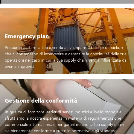
Emergency plan
Possiamo aiutare la tua azienda a sviluppare strategie di backup
che ti consentano di intervenire e garantire la continuità delle tue
operazioni nel caso in cui la tua supply chain venga influenzata da
eventi imprevisti.
Gestione della conformità
In qualità di fornitore leader di servizi logistici a livello mondiale,
sfruttiamo la nostra esperienza in materia di regolamentazione
commerciale internazionale per garantire che la tua supply chain
sia pienamente conforme a tutte le normative e gli standard