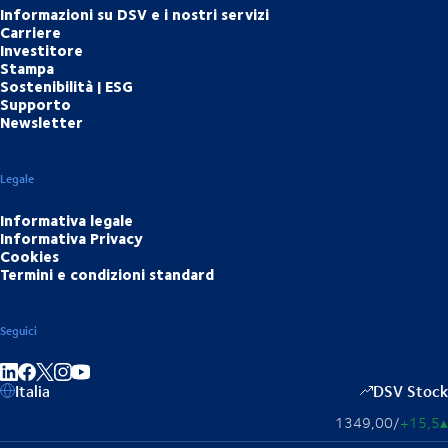
Informazioni su DSV e i nostri servizi
Carriere
Investitore
Stampa
Sostenibilità | ESG
Supporto
Newsletter
Legale
Informativa legale
Informativa Privacy
Cookies
Termini e condizioni standard
Seguici
Condividi su LinkedIn
Condividi su Facebook
Condividi su Instagram
Condividi su YouTube
Italia
DSV Stock
1349,00
/
+15,5
▴