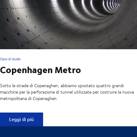
Caso di studio
Copenhagen Metro
Sotto le strade di Copenaghen, abbiamo spostato quattro grandi
macchine per la perforazione di tunnel utilizzate per costruire la nuova
metropolitana di Copenaghen.
Copenhagen Metro
Leggi di più