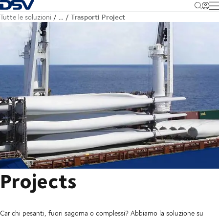
Torna alla pagina iniziale
M
Trasporti Project
Tutte le soluzioni
…
Projects
Carichi pesanti, fuori sagoma o complessi? Abbiamo la soluzione su