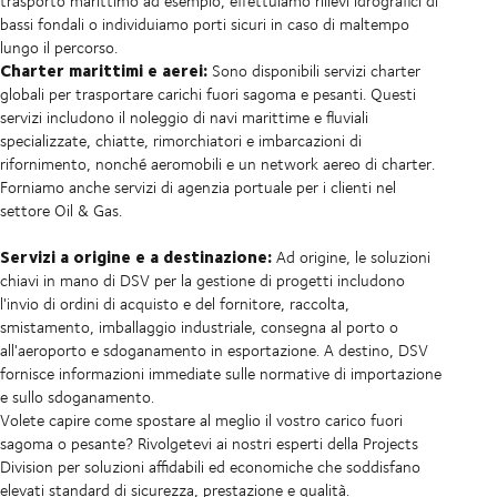
trasporto marittimo ad esempio, effettuiamo rilievi idrografici di
bassi fondali o individuiamo porti sicuri in caso di maltempo
lungo il percorso.
Charter marittimi e aerei:
Sono disponibili servizi charter
globali per trasportare carichi fuori sagoma e pesanti. Questi
servizi includono il noleggio di navi marittime e fluviali
specializzate, chiatte, rimorchiatori e imbarcazioni di
rifornimento, nonché aeromobili e un network aereo di charter.
Forniamo anche servizi di agenzia portuale per i clienti nel
settore Oil & Gas.
Servizi a origine e a destinazione:
Ad origine, le soluzioni
chiavi in mano di DSV per la gestione di progetti includono
l'invio di ordini di acquisto e del fornitore, raccolta,
smistamento, imballaggio industriale, consegna al porto o
all'aeroporto e sdoganamento in esportazione. A destino, DSV
fornisce informazioni immediate sulle normative di importazione
e sullo sdoganamento.
Volete capire come spostare al meglio il vostro carico fuori
sagoma o pesante? Rivolgetevi ai nostri esperti della Projects
Division per soluzioni affidabili ed economiche che soddisfano
elevati standard di sicurezza, prestazione e qualità.