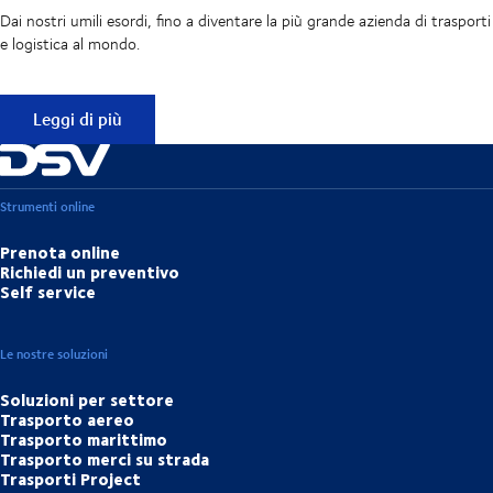
Dai nostri umili esordi, fino a diventare la più grande azienda di trasporti
e logistica al mondo.
Da 50 anni, un passo avanti
Leggi di più
Strumenti online
Prenota online
Richiedi un preventivo
Self service
Le nostre soluzioni
Soluzioni per settore
Trasporto aereo
Trasporto marittimo
Trasporto merci su strada
Trasporti Project