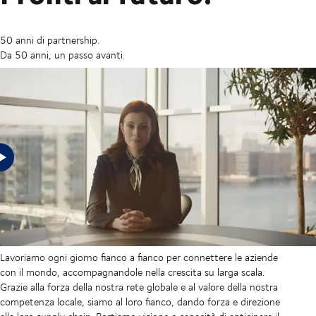
50 anni di partnership.
Da 50 anni, un passo avanti.
In un mondo in continuo cambiamento, le aziende hanno
bisogno di supply chain preparate a qualsiasi evenienza. Ed è
esattamente ciò che offriamo ai nostri clienti da oltre mezzo
secolo. A prescindere dal settore. A prescindere dalle dimensioni.
Lavoriamo ogni giorno fianco a fianco per connettere le aziende
con il mondo, accompagnandole nella crescita su larga scala.
Grazie alla forza della nostra rete globale e al valore della nostra
competenza locale, siamo al loro fianco, dando forza e direzione