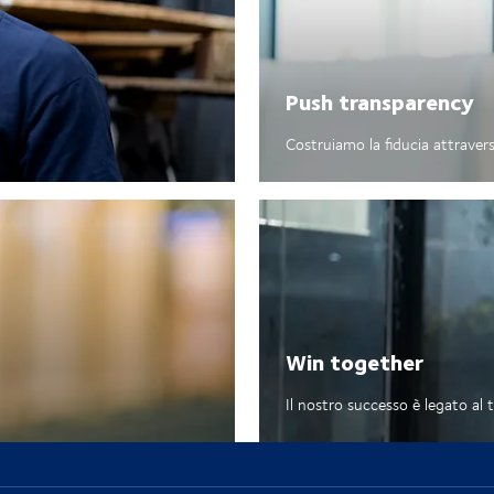
Push transparency
Costruiamo la fiducia attravers
Win together
Il nostro successo è legato al 