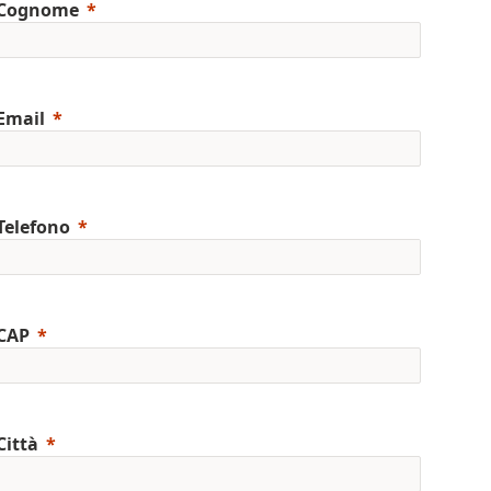
Cognome
Email
Telefono
CAP
Città