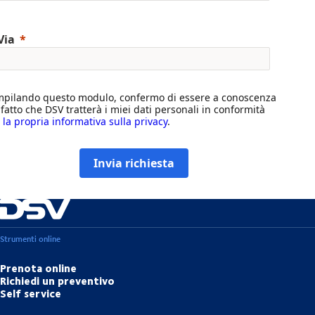
Via
pilando questo modulo, confermo di essere a conoscenza
 fatto che DSV tratterà i miei dati personali in conformità
n
la propria informativa sulla privacy
.
Invia richiesta
Strumenti online
Prenota online
Richiedi un preventivo
Self service