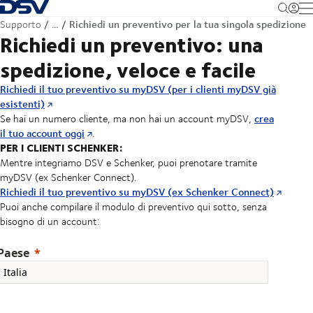
Torna alla pagina iniziale
M
Richiedi un preventivo per la tua singola spedizione
Supporto
…
Richiedi un preventivo: una
spedizione, veloce e facile
Richiedi il tuo preventivo su myDSV (per i clienti myDSV già
esistenti)
crea
Se hai un numero cliente, ma non hai un account myDSV,
il tuo account oggi
.
PER I CLIENTI SCHENKER:
Mentre integriamo DSV e Schenker, puoi prenotare tramite
myDSV (ex Schenker Connect).
Richiedi il tuo preventivo su myDSV (ex Schenker Connect)
Puoi anche compilare il modulo di preventivo qui sotto, senza
bisogno di un account:
Paese