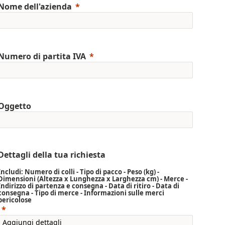
Nome dell'azienda
Numero di partita IVA
Oggetto
Dettagli della tua richiesta
Includi: Numero di colli - Tipo di pacco - Peso (kg) -
Dimensioni (Altezza x Lunghezza x Larghezza cm) - Merce -
Indirizzo di partenza e consegna - Data di ritiro - Data di
consegna - Tipo di merce - Informazioni sulle merci
pericolose