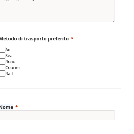
Metodo di trasporto preferito
Air
Sea
Road
Courier
Rail
Nome