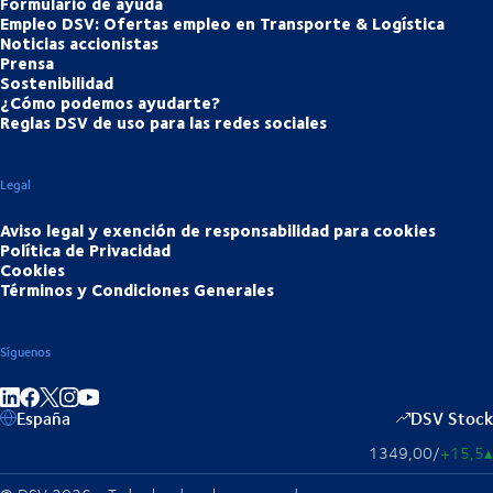
Formulario de ayuda
Empleo DSV: Ofertas empleo en Transporte & Logística
Noticias accionistas
Prensa
Sostenibilidad
¿Cómo podemos ayudarte?
Reglas DSV de uso para las redes sociales
Legal
Aviso legal y exención de responsabilidad para cookies
Política de Privacidad
Cookies
Términos y Condiciones Generales
Síguenos
Compartir en linkedIn
Compartir en Facebook
Compartir en Instagram
Compartir en Youtube
España
DSV Stock
1349,00
/
+15,5
▴