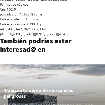
9.1 metros cúbicos
Cm: 162,6
pulgadas: 64¦1¦ Tara: 270 kg
Cubierta inferior: 1,587 kg
Cubierta principal: 6.000 kg
AAZ, AAP, RAZ, RAP, XAG, XAV
{A300}|{A310}|{B747}|{B767}|{B777}|{A340}
También podrías estar
interesad@ en
Transporte aéreo de mercancías
peligrosas
Más información sobre el transporte de mercancías peligrosas