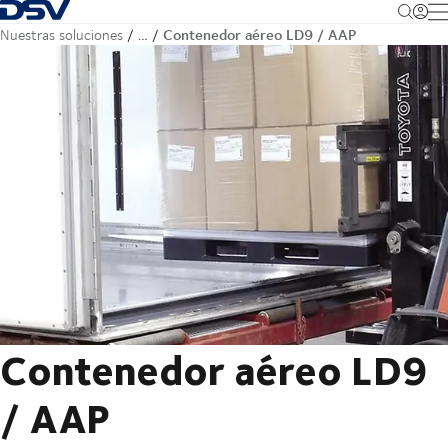
Volver a la página de inicio
M
Contenedor aéreo LD9 / AAP
Nuestras soluciones
…
Contenedor aéreo LD9
/ AAP