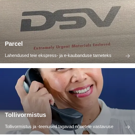
Parcel
Lahendused teie ekspress- ja e-kaubanduse tarneteks
Tollivormistus
Tollivormistus ja -teenused tagavad nõuetele vastavuse