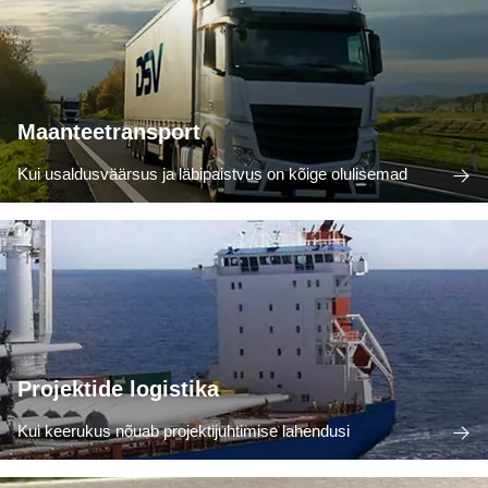
Maanteetransport
Kui usaldusväärsus ja läbipaistvus on kõige olulisemad
Projektide logistika
Kui keerukus nõuab projektijuhtimise lahendusi