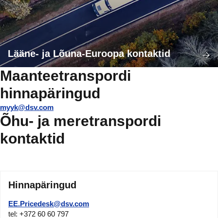
Lääne- ja Lõuna-Euroopa kontaktid
Maanteetranspordi
hinnapäringud
myyk@dsv.com
Õhu- ja meretranspordi
kontaktid
Hinnapäringud
EE.Pricedesk@dsv.com
tel: +372 60 60 797