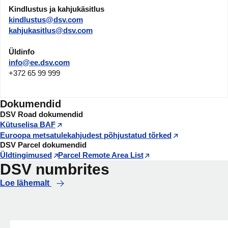
Kindlustus ja kahjukäsitlus
kindlustus@dsv.com
kahjukasitlus@dsv.com
Üldinfo
info@ee.dsv.com
+372 65 99 999
Dokumendid
DSV Road dokumendid
Kütuselisa BAF
Euroopa metsatulekahjudest põhjustatud tõrked
DSV Parcel dokumendid
Üldtingimused
Parcel Remote Area List
DSV numbrites
Loe lähemalt