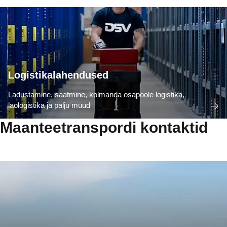
Logistikalahendused
Ladustamine, saatmine, kolmanda osapoole logistika,
laologistika ja palju muud
Maanteetranspordi kontaktid