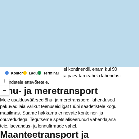
MapLibre
(C) OpenStreetMap
Meil on kontorid ja rajatised kuuel kontinendil, enam kui 90
Kontor
Ladu
Terminal
riigis. Me pakume ja haldame iga päev tarneahela lahendusi
tuhandetele ettevõtetele.
Õhu- ja meretransport
Meie usaldusväärsed õhu- ja meretranspordi lahendused
pakuvad laia valikut teenuseid igat tüüpi saadetistele kogu
maailmas. Saame hakkama erinevate konteiner- ja
õhuvedudega. Tegutseme spetsialiseerunud vahendajana
teie, laevandus- ja lennufirmade vahel.
Maanteetransport ja