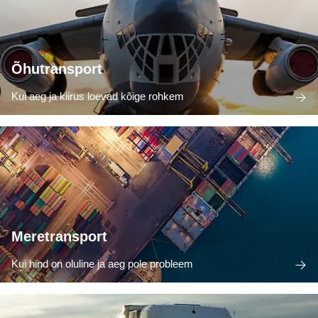
Õhutransport
Kui aeg ja kiirus loevad kõige rohkem
Meretransport
Kui hind on oluline ja aeg pole probleem