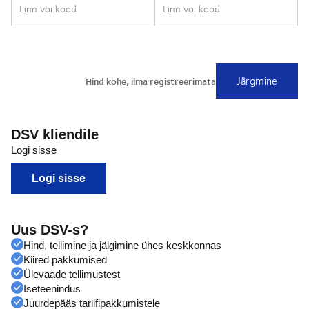
DSV kliendile
Logi sisse
Logi sisse
Uus DSV-s?
Hind, tellimine ja jälgimine ühes keskkonnas
Kiired pakkumised
Ülevaade tellimustest
Iseteenindus
Juurdepääs tariifipakkumistele