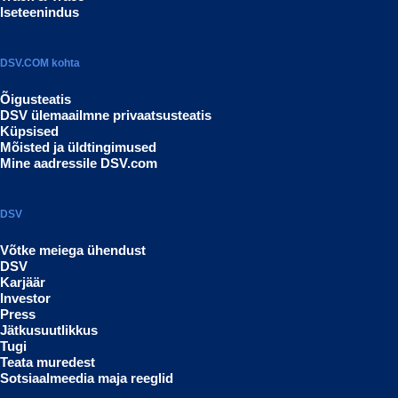
Iseteenindus
DSV.COM kohta
Õigusteatis
DSV ülemaailmne privaatsusteatis
Küpsised
Mõisted ja üldtingimused
Mine aadressile DSV.com
DSV
Võtke meiega ühendust
DSV
Karjäär
Investor
Press
Jätkusuutlikkus
Tugi
Teata muredest
Sotsiaalmeedia maja reeglid