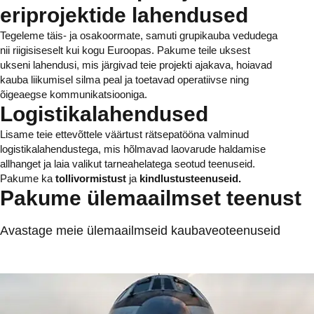
eriprojektide lahendused
Tegeleme täis- ja osakoormate, samuti grupikauba vedudega
nii riigisiseselt kui kogu Euroopas. Pakume teile uksest
ukseni lahendusi, mis järgivad teie projekti ajakava, hoiavad
kauba liikumisel silma peal ja toetavad operatiivse ning
õigeaegse kommunikatsiooniga.
Logistikalahendused
Lisame teie ettevõttele väärtust rätsepatööna valminud
logistikalahendustega, mis hõlmavad laovarude haldamise
allhanget ja laia valikut tarneahelatega seotud teenuseid.
Pakume ka
tollivormistust
ja
kindlustusteenuseid.
Pakume ülemaailmset teenust
Avastage meie ülemaailmseid kaubaveoteenuseid