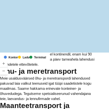
MapLibre
(C) OpenStreetMap
Meil on kontorid ja rajatised kuuel kontinendil, enam kui 90
Kontor
Ladu
Terminal
riigis. Me pakume ja haldame iga päev tarneahela lahendusi
tuhandetele ettevõtetele.
Õhu- ja meretransport
Meie usaldusväärsed õhu- ja meretranspordi lahendused
pakuvad laia valikut teenuseid igat tüüpi saadetistele kogu
maailmas. Saame hakkama erinevate konteiner- ja
õhuvedudega. Tegutseme spetsialiseerunud vahendajana
teie, laevandus- ja lennufirmade vahel.
Maanteetransport ja