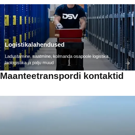
Logistikalahendused
Ladustamine, saatmine, kolmanda osapoole logistika,
laologistika ja palju muud
Maanteetranspordi kontaktid