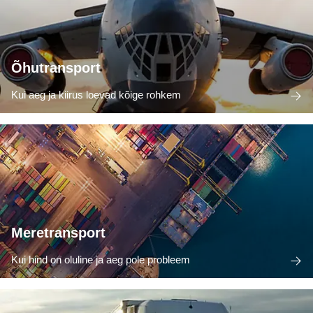
Õhutransport
Kui aeg ja kiirus loevad kõige rohkem
Meretransport
Kui hind on oluline ja aeg pole probleem