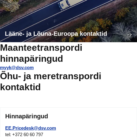
Lääne- ja Lõuna-Euroopa kontaktid
Maanteetranspordi
hinnapäringud
myyk@dsv.com
Õhu- ja meretranspordi
kontaktid
Hinnapäringud
EE.Pricedesk@dsv.com
tel: +372 60 60 797