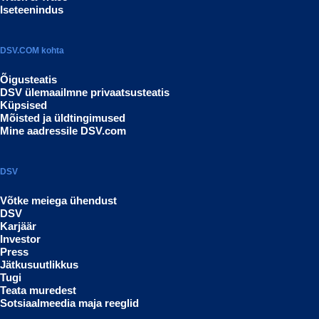
Iseteenindus
DSV.COM kohta
Õigusteatis
DSV ülemaailmne privaatsusteatis
Küpsised
Mõisted ja üldtingimused
Mine aadressile DSV.com
DSV
Võtke meiega ühendust
DSV
Karjäär
Investor
Press
Jätkusuutlikkus
Tugi
Teata muredest
Sotsiaalmeedia maja reeglid