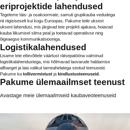
eriprojektide lahendused
Tegeleme täis- ja osakoormate, samuti grupikauba vedudega
nii riigisiseselt kui kogu Euroopas. Pakume teile uksest
ukseni lahendusi, mis järgivad teie projekti ajakava, hoiavad
kauba liikumisel silma peal ja toetavad operatiivse ning
õigeaegse kommunikatsiooniga.
Logistikalahendused
Lisame teie ettevõttele väärtust rätsepatööna valminud
logistikalahendustega, mis hõlmavad laovarude haldamise
allhanget ja laia valikut tarneahelatega seotud teenuseid.
Pakume ka
tollivormistust
ja
kindlustusteenuseid.
Pakume ülemaailmset teenust
Avastage meie ülemaailmseid kaubaveoteenuseid