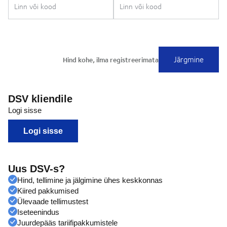
DSV kliendile
Logi sisse
Logi sisse
Uus DSV-s?
Hind, tellimine ja jälgimine ühes keskkonnas
Kiired pakkumised
Ülevaade tellimustest
Iseteenindus
Juurdepääs tariifipakkumistele