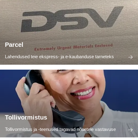
Parcel
Lahendused teie ekspress- ja e-kaubanduse tarneteks
Tollivormistus
Tollivormistus ja -teenused tagavad nõuetele vastavuse