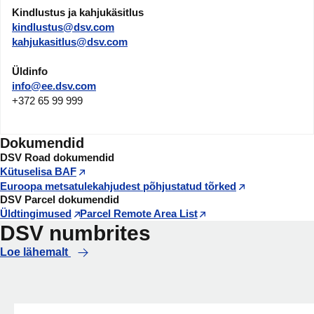
Kindlustus ja kahjukäsitlus
kindlustus@dsv.com
kahjukasitlus@dsv.com
Üldinfo
info@ee.dsv.com
+372 65 99 999
Dokumendid
DSV Road dokumendid
Kütuselisa BAF
Euroopa metsatulekahjudest põhjustatud tõrked
DSV Parcel dokumendid
Üldtingimused
Parcel Remote Area List
DSV numbrites
Loe lähemalt